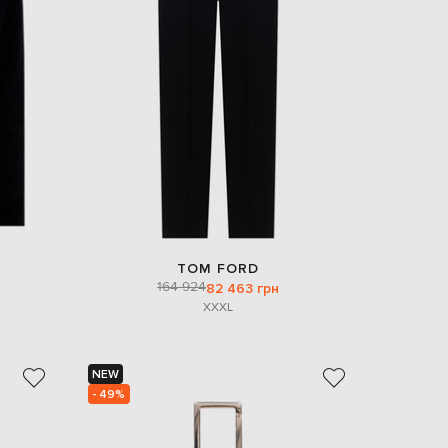
EUR
Denmark
€
EUR
Estonia
€
EUR
Finland
€
EUR
France
€
EUR
TOM FORD
Germany
164 924
82 463 грн
€
XXXL
EUR
Greece
€
NEW
EUR
- 49%
Hungary
€
EUR