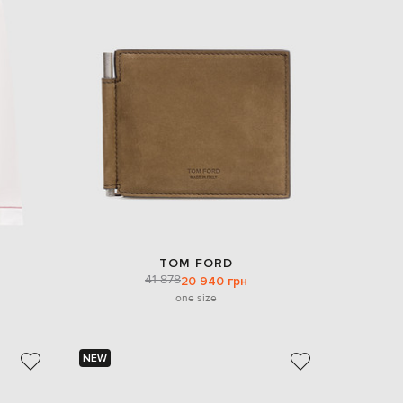
TOM FORD
41 878
20 940 грн
one size
NEW