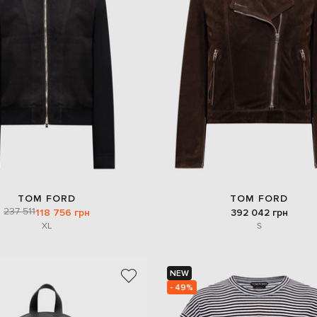
TOM FORD
TOM FORD
237 511
118 756 грн
392 042 грн
XL
S
NEW
- 49%