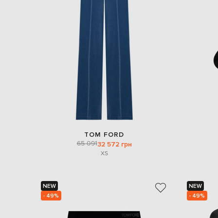
TOM FORD
65 091
32 572 грн
XS
NEW
NEW
- 49%
- 49%