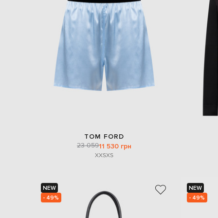
TOM FORD
23 059
11 530 грн
XXS
XS
NEW
NEW
- 49%
- 49%