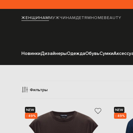
ЖЕНЩИНАМ
МУЖЧИНАМ
ДЕТЯМ
HOME
BEAUTY
Новинки
Дизайнеры
Одежда
Обувь
Сумки
Аксессу
Фильтры
NEW
NEW
- 49%
- 49%