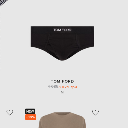
TOM FORD
4 085
3 879 грн
M
NEW
- 10%