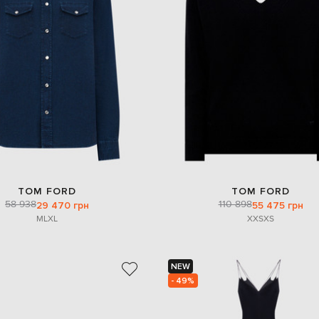
TOM FORD
TOM FORD
58 938
110 898
29 470 грн
55 475 грн
M
L
XL
XXS
XS
NEW
- 49%