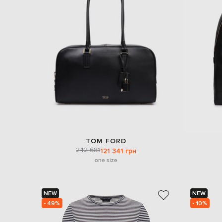
TOM FORD
242 681
121 341 грн
one size
NEW
NEW
- 49%
- 10%