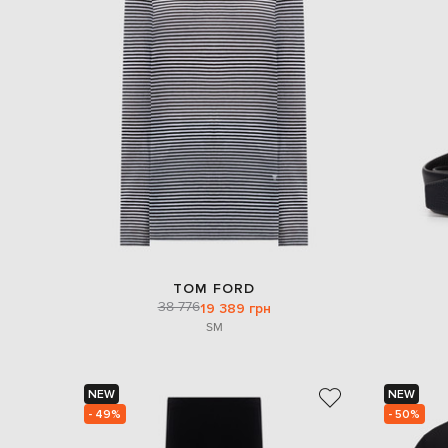
TOM FORD
38 776
19 389 грн
S
M
NEW
NEW
- 49%
- 50%