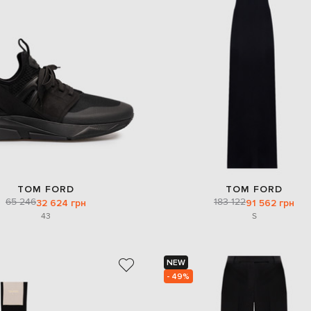
TOM FORD
TOM FORD
65 246
183 122
32 624 грн
91 562 грн
43
S
NEW
- 49%