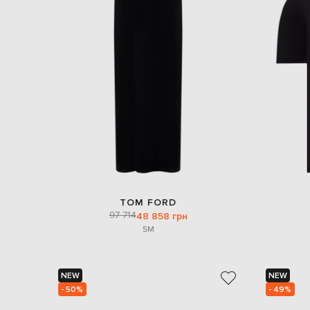
TOM FORD
97 714
48 858 грн
S
M
NEW
NEW
- 50%
- 49%