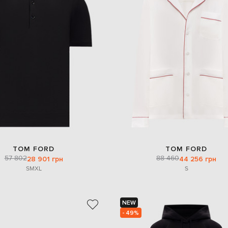
TOM FORD
TOM FORD
57 802
88 460
28 901 грн
44 256 грн
S
M
XL
S
NEW
- 49%