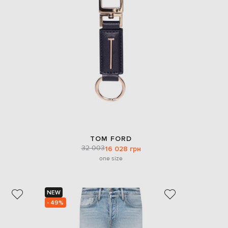
Italy
€
EUR
Latvia
€
EUR
Lithuania
€
EUR
Luxembourg
€
EUR
Netherlands
€
TOM FORD
32 003
PLN
16 028 грн
Poland
one size
zł
EUR
Portugal
€
NEW
- 49%
EUR
Romania
€