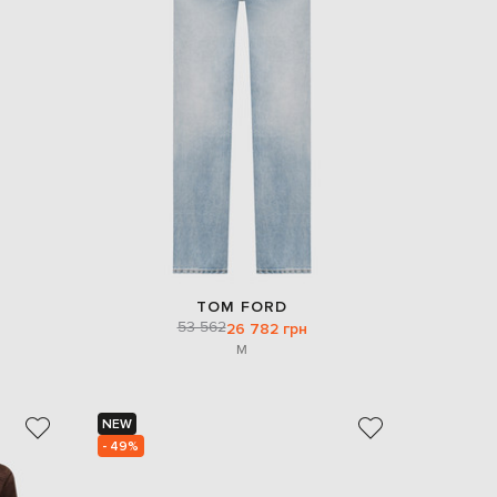
EUR
Slovakia
€
EUR
Slovenia
€
EUR
Spain
€
EUR
Sweden
€
UAH
Ukraine
TOM FORD
₴
53 562
26 782 грн
M
EUR
Other
€
NEW
- 49%