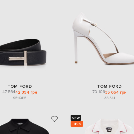
TOM FORD
TOM FORD
47 564
70 106
42 394 грн
35 054 грн
95
110
115
38.5
41
NEW
- 49%