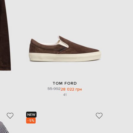
TOM FORD
55 992
28 022 грн
41
NEW
- 5%