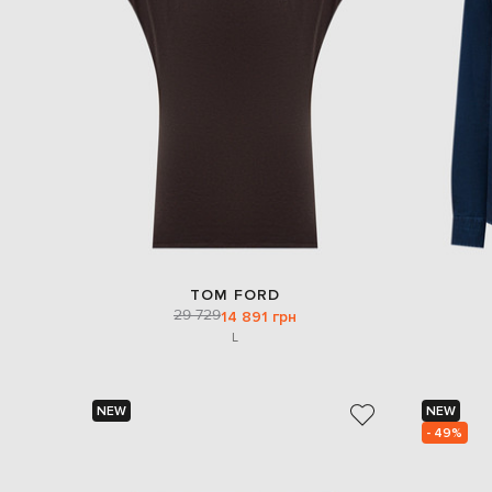
TOM FORD
29 729
14 891 грн
L
NEW
NEW
- 49%