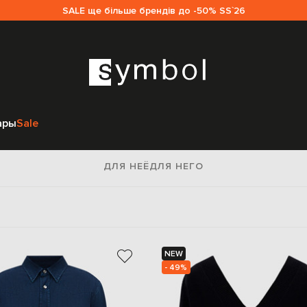
SALE ще більше брендів до -50% SS`26
Главная
Tom Ford
ары
Sale
Tom Ford
ДЛЯ НЕЁ
ДЛЯ НЕГО
NEW
- 49%