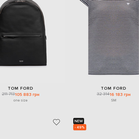
TOM FORD
TOM FORD
211 713
32 314
105 883 грн
16 183 грн
one size
S
M
NEW
- 49%