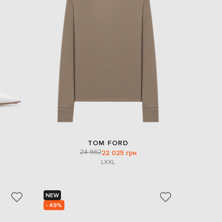
TOM FORD
24 662
22 025 грн
L
XXL
NEW
- 49%