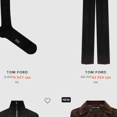
TOM FORD
TOM FORD
6 670
84 737
5 947 грн
42 394 грн
M
L
S
M
NEW