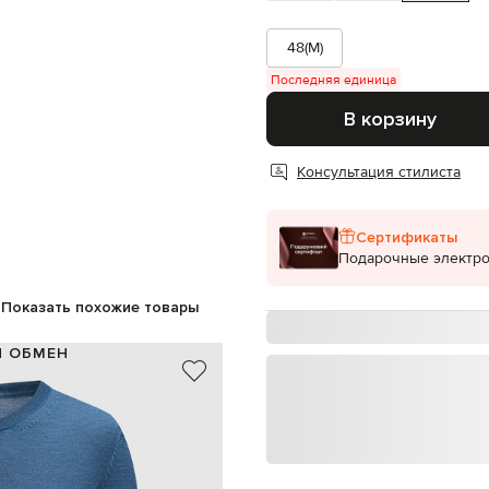
48(M)
Последняя единица
В корзину
Консультация стилиста
Сертификаты
Подарочные электр
Показать похожие товары
И ОБМЕН
70% кашемир, 30% шелк
Италия
голубой
сухая чистка
187 см