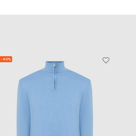
EUR
Slovakia
€
EUR
Slovenia
€
EUR
Spain
€
- 40%
- 29%
EUR
Sweden
€
UAH
Ukraine
₴
EUR
Other
€