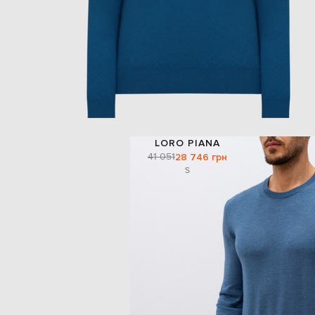
LORO PIANA
41 051
28 746 грн
S