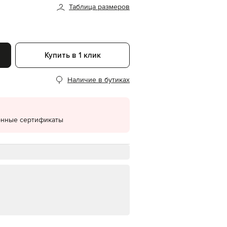
Таблица размеров
EUR
Denmark
€
EUR
Estonia
Купить в 1 клик
€
EUR
Наличие в бутиках
Finland
€
EUR
France
€
онные сертификаты
EUR
Germany
€
EUR
Greece
€
EUR
Hungary
€
EUR