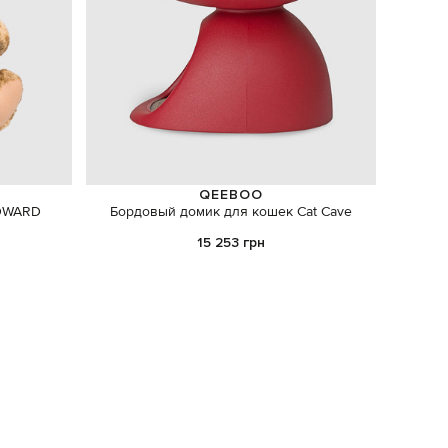
QEEBOO
EDWARD
Бордовый домик для кошек Cat Cave
Набор с
бренди
15 253 грн