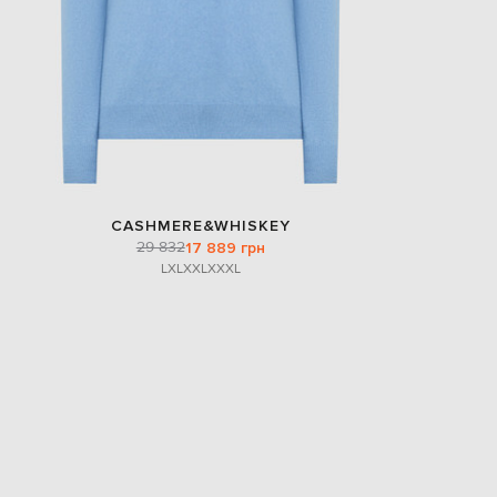
CASHMERE&WHISKEY
29 832
17 889 грн
L
XL
XXL
XXXL