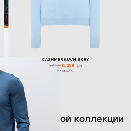
CASHMERE&WHISKEY
22 180
13 288 грн
M
XXL
XXXL
Также из этой коллекции