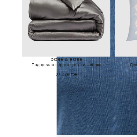
DORE & ROSE
Пододеяло серого цвета из шелка
Дек
37 328 грн