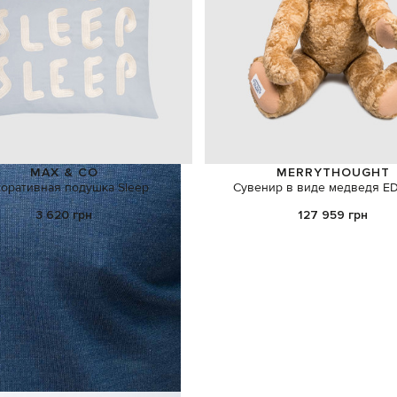
MAX & CO
MERRYTHOUGHT
оративная подушка Sleep
Сувенир в виде медведя 
3 620 грн
127 959 грн