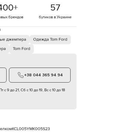
Italy
400
+
57
€
EUR
овых брендов
бутиков в Украине
Latvia
€
й
EUR
Lithuania
бые джемпера
Одежда Tom Ford
€
ера
Tom Ford
EUR
Luxembourg
€
EUR
Netherlands
+38 044 365 94 94
€
PLN
т с 9 до 21, Сб с 10 до 19, Вс с 10 до 18
Poland
zł
EUR
Portugal
€
EUR
Romania
шелком
KCL005YMK005S23
€