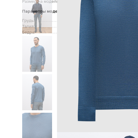
Размер на модели:
Параметры модели
Грудь:
Талия:
Бедра:
Главная
Мужчинам
Tom F