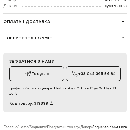
Розмір
34х27х21 см
Догляд
суха чистка
ОПЛАТА І ДОСТАВКА
ПОВЕРНЕННЯ І ОБМІН
ЗВʼЯЗАТИСЯ З НАМИ
Telegram
+38 044 365 94 94
Графік роботи колцентру:
Пн-Пт з 9 до 21, Сб з 10 до 19, Нд з 10
до 18
Код товару:
318389
Головна
Home
Sequenze
Предмети інтер'єру
Декор
Sequenze Коричнева ст