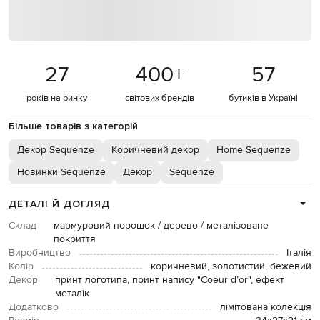
27
400
+
57
років на ринку
світових брендів
бутиків в Україні
Більше товарів з категорій
Декор Sequenze
Коричневий декор
Home Sequenze
Новинки Sequenze
Декор
Sequenze
ДЕТАЛІ Й ДОГЛЯД
Склад
мармуровий порошок / дерево / металізоване
покриття
Виробництво
Італія
Колір
коричневий, золотистий, бежевий
Декор
принт логотипа, принт напису "Coeur d’or", ефект
металік
Додатково
лімітована колекція