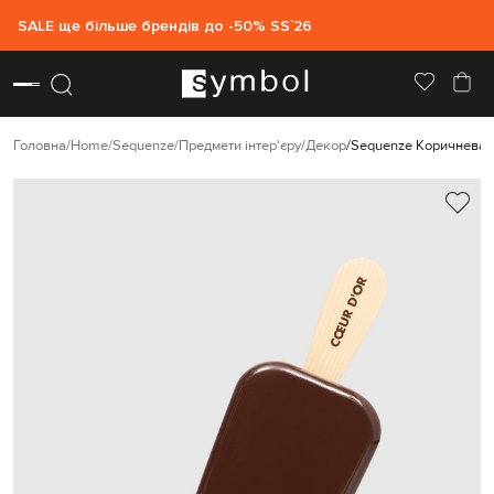
SALE ще більше брендів до -50% SS`26
Головна
Home
Sequenze
Предмети інтер'єру
Декор
Sequenze Коричнева ст