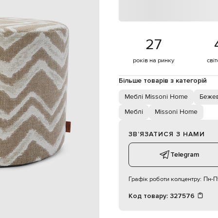
знімний чохол на блискавці
висота - 30 см, діаметр - 40 см
ручне або машинне прання
27
років на ринку
сві
Більше товарів з категорій
Меблі Missoni Home
Бежев
Меблі
Missoni Home
ЗВʼЯЗАТИСЯ З НАМИ
Telegram
Графік роботи колцентру:
Пн-Пт
Код товару:
327576