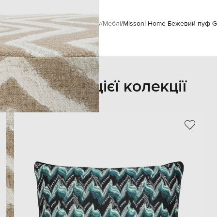
issoni Home
Предмети інтер'єру
Меблі
Missoni Home Бежевий пуф Gra
Також з цієї колекції