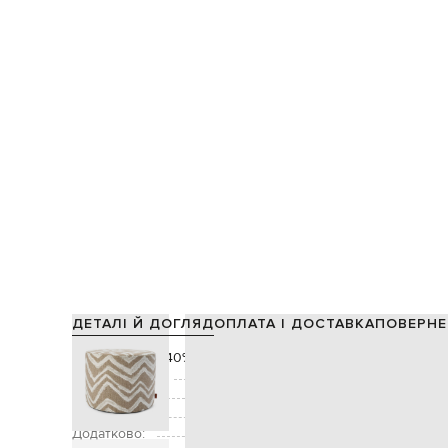
ДЕТАЛІ Й ДОГЛЯД
ОПЛАТА І ДОСТАВКА
ПОВЕРНЕ
Склад:
40% акрил, 26% перероблена бавовна, 24% 
Виробництво:
Колір:
Декор:
зигзагоподібний тканий візерунок,
Додатково: