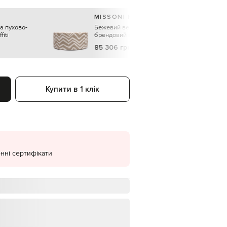
EUR
MISSONI HOME
Denmark
€
а пухово-
Бежевий великий пуф Graffiti в
fiti
брендовий візерунок
EUR
85 306 грн
Estonia
€
EUR
Finland
€
Купити в 1 клік
EUR
France
€
EUR
Germany
€
нні сертифікати
EUR
Greece
€
EUR
Hungary
€
EUR