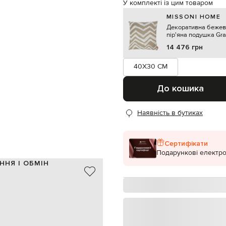
У комплекті із цим товаром
MISSONI HOME
Декоративна бежев
пір'яна подушка Graf
14 476 грн
40X30 CM
До кошика
Наявність в бутиках
Сертифікати
Подарункові електро
ННЯ І ОБМІН
віскоза, 7% поліестер, 3% льон
Італія
бежевий, білий
 брендована нашивка-прапорець
наповнювач - 100% поліуретан