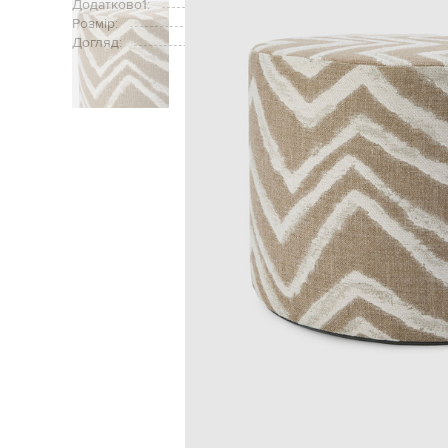
Додатково1:
Розмір:
Догляд: