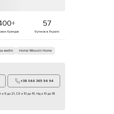
Italy
€
EUR
Latvia
€
400
+
57
EUR
тових брендів
бутиків в Україні
Lithuania
€
EUR
Luxembourg
€
а меблі
Home Missoni Home
EUR
Netherlands
€
PLN
Poland
zł
+38 044 365 94 94
EUR
Portugal
 з 9 до 21, Сб з 10 до 19, Нд з 10 до 18
€
EUR
Romania
€