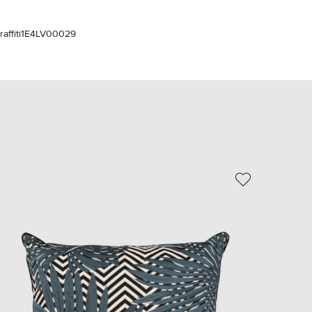
EUR
Slovakia
€
ffiti
1E4LV00029
EUR
Slovenia
€
EUR
Spain
€
EUR
Sweden
€
UAH
Ukraine
₴
EUR
Other
€