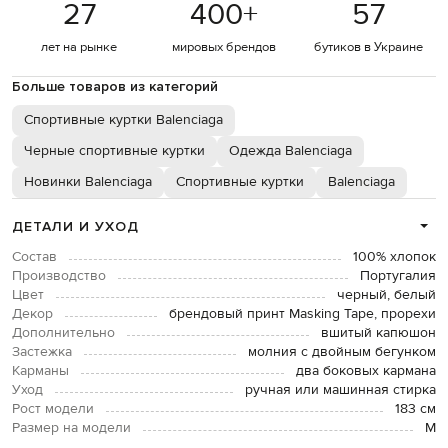
27
400
+
57
лет на рынке
мировых брендов
бутиков в Украине
Больше товаров из категорий
Спортивные куртки Balenciaga
Черные спортивные куртки
Одежда Balenciaga
Новинки Balenciaga
Спортивные куртки
Balenciaga
ДЕТАЛИ И УХОД
Состав
100% хлопок
Производство
Португалия
Цвет
черный, белый
Декор
брендовый принт Masking Tape, прорехи
Дополнительно
вшитый капюшон
Застежка
молния с двойным бегунком
Карманы
два боковых кармана
Уход
ручная или машинная стирка
Рост модели
183 см
Размер на модели
М