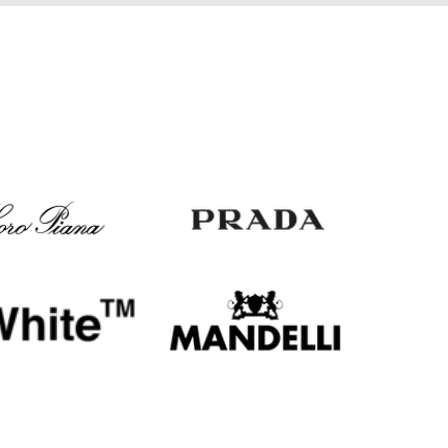
EUR
Slovakia
€
EUR
Slovenia
€
EUR
Spain
€
EUR
Sweden
€
UAH
Ukraine
₴
EUR
Other
€