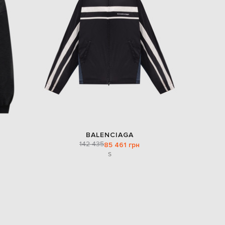
EUR
Denmark
€
EUR
Estonia
€
EUR
Finland
€
EUR
France
€
EUR
BALENCIAGA
Germany
142 435
85 461 грн
€
S
EUR
Greece
€
EUR
Hungary
€
EUR