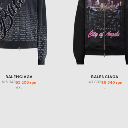
BALENCIAGA
BALENCIAGA
106 348
143 882
53 200 грн
86 340 грн
M
XL
L