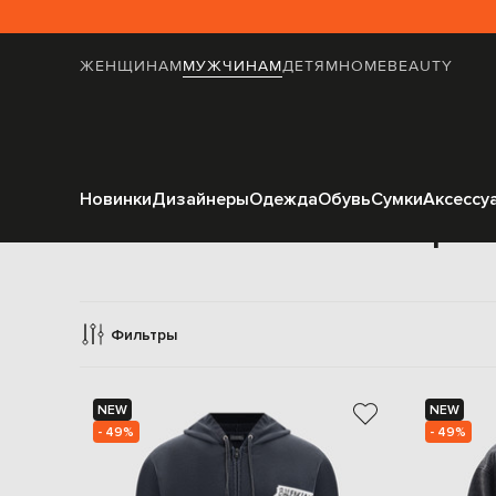
ЖЕНЩИНАМ
МУЖЧИНАМ
ДЕТЯМ
HOME
BEAUTY
Новинки
Дизайнеры
Одежда
Обувь
Сумки
Аксессу
Спорти
Фильтры
NEW
NEW
- 49%
- 49%