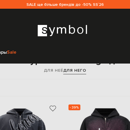
SALE ще більше брендів до -50% SS`26
Главная
Мужчинам
Balenciaga
Одежда
Спортивная одежда
ары
Sale
вные куртки Balenciaga для
ДЛЯ НЕЁ
ДЛЯ НЕГО
- 39%