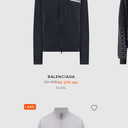
BALENCIAGA
80 498
40 275 грн
XL
XXL
- 64%