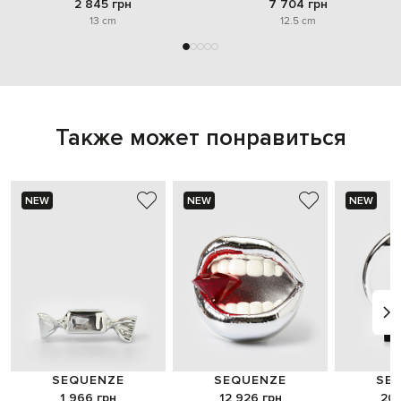
2 845 грн
7 704 грн
13 cm
12.5 cm
Также может понравиться
NEW
NEW
NEW
SEQUENZE
SEQUENZE
SE
1 966 грн
12 926 грн
20 