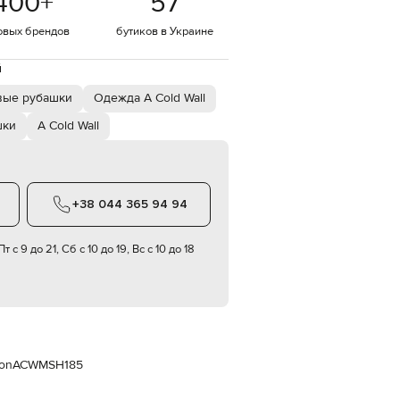
400
+
57
Italy
€
овых брендов
бутиков в Украине
EUR
Latvia
й
€
вые рубашки
Одежда A Cold Wall
EUR
Lithuania
€
шки
A Cold Wall
EUR
Luxembourg
€
+38 044 365 94 94
EUR
Netherlands
€
т с 9 до 21, Сб с 10 до 19, Вс с 10 до 18
PLN
Poland
zł
EUR
Portugal
€
ron
ACWMSH185
EUR
Romania
€