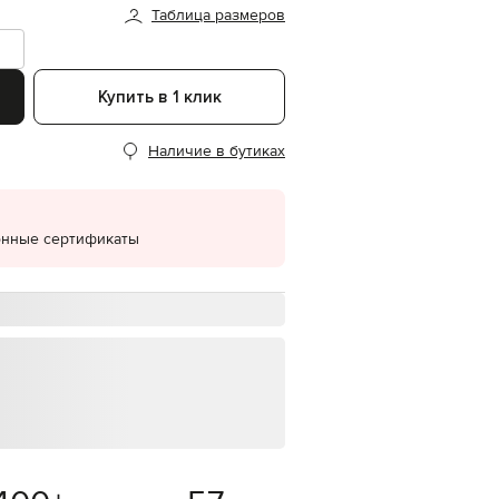
Таблица размеров
EUR
Denmark
€
Купить в 1 клик
EUR
Estonia
€
Наличие в бутиках
EUR
Finland
€
EUR
онные сертификаты
France
€
EUR
Germany
€
EUR
Greece
€
EUR
Hungary
€
EUR