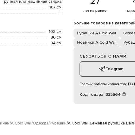
27
ручная или машинная стирка
187 см
лет на рынке
мир
L
Больше товаров из категори
102 см
Рубашки A Cold Wall
Беже
86 см
Новинки A Cold Wall
Руба
94 см
СВЯЗАТЬСЯ С НАМИ
Telegram
График работы колцентра:
Пн-П
Код товара:
335564
инам
A Cold Wall
Одежда
Рубашки
A Cold Wall Бежевая рубашка Balf