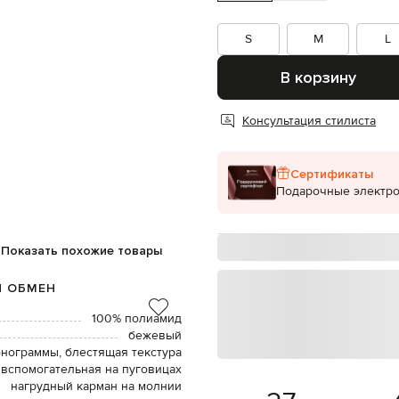
S
M
L
В корзину
Консультация стилиста
Сертификаты
Подарочные электр
Показать похожие товары
И ОБМЕН
100% полиамид
бежевый
онограммы, блестящая текстура
вспомогательная на пуговицах
нагрудный карман на молнии