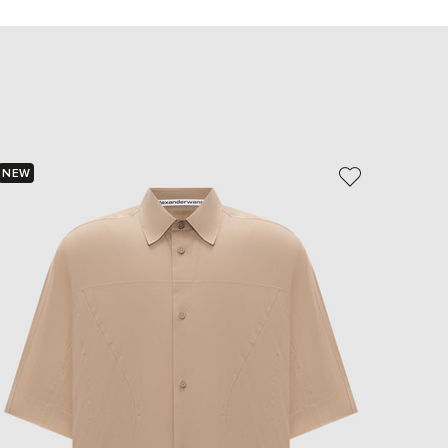
EUR
Slovakia
€
EUR
Slovenia
€
EUR
Spain
€
NEW
NEW
- 30%
EUR
Sweden
€
UAH
Ukraine
₴
EUR
Other
€