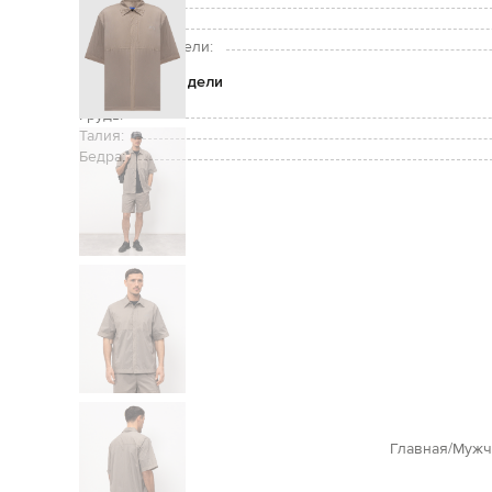
Уход:
Рост модели:
Размер на модели:
Параметры модели
Грудь:
Талия:
Бедра:
Главная
Мужч