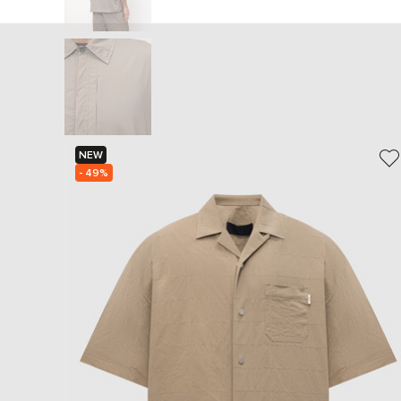
NEW
- 49%