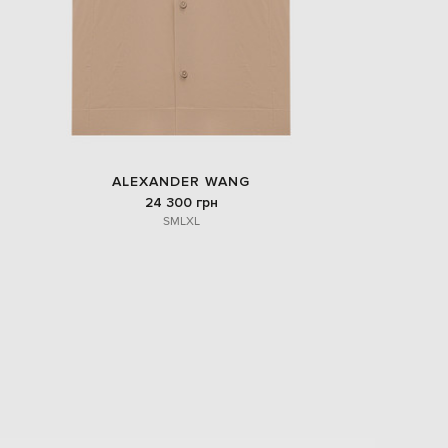
ALEXANDER WANG
24 300 грн
S
M
L
XL