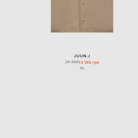
JUUN.J
26 368
13 185 грн
M
L