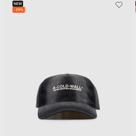
NEW
- 39%