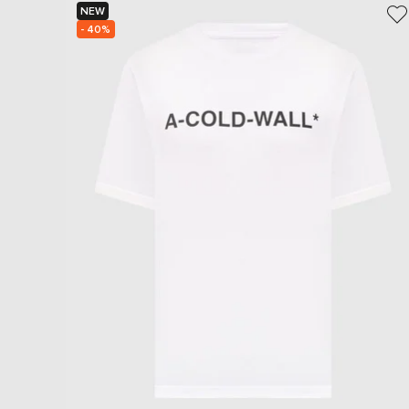
NEW
- 40%