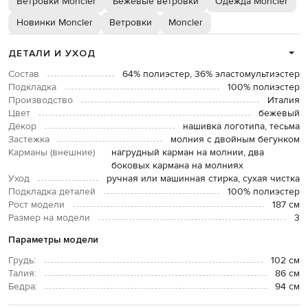
Ветровки Moncler
Бежевые ветровки
Одежда Moncler
Новинки Moncler
Ветровки
Moncler
ДЕТАЛИ И УХОД
Состав
64% полиэстер, 36% эластомультиэстер
Подкладка
100% полиэстер
Производство
Италия
Цвет
бежевый
Декор
нашивка логотипа, тесьма
Застежка
молния с двойным бегунком
Карманы (внешние)
нагрудный карман на молнии, два
боковых кармана на молниях
Уход
ручная или машинная стирка, сухая чистка
Подкладка деталей
100% полиэстер
Рост модели
187 см
Размер на модели
3
Параметры модели
Грудь:
102 см
Талия:
86 см
Бедра:
94 см