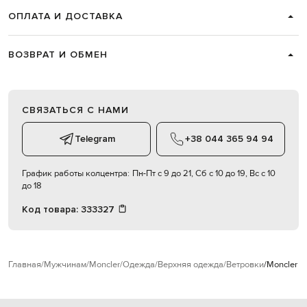
ОПЛАТА И ДОСТАВКА
ВОЗВРАТ И ОБМЕН
СВЯЗАТЬСЯ С НАМИ
Telegram
+38 044 365 94 94
График работы колцентра:
Пн-Пт с 9 до 21, Сб с 10 до 19, Вс с 10
до 18
Код товара:
333327
Главная
Мужчинам
Moncler
Одежда
Верхняя одежда
Ветровки
Moncler Б