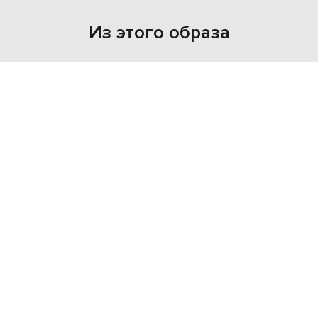
Из этого образа
NEW
NEW
- 39%
MONCLER
SANTONI
20 319
12 202 грн
23 731 грн
S
M
L
95
100
105