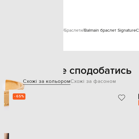
ширина 1,5 см
спеціалізована чистка
ам
Balmain
Аксесуари
Прикраси
Браслети
Balmain браслет Signature
C
Також може сподобатись
Схожі за кольором
Схожі за фасоном
- 65%