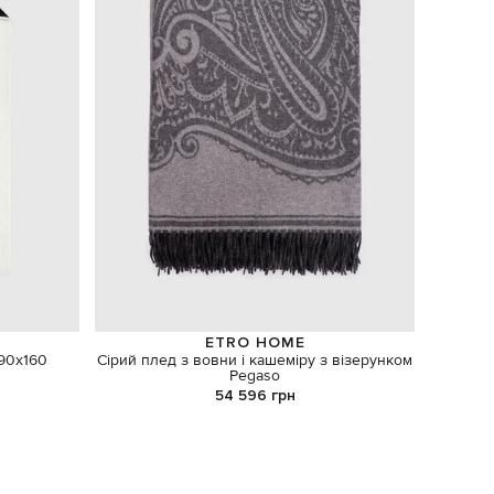
ETRO HOME
90х160
Сірий плед з вовни і кашеміру з візерунком
Чер
Pegaso
54 596 грн