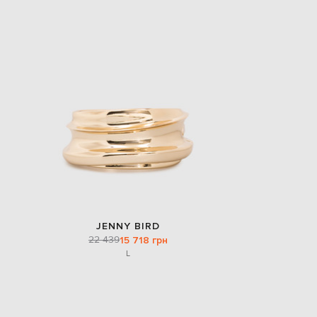
EUR
Slovakia
€
EUR
Slovenia
€
EUR
Spain
€
EUR
Sweden
€
UAH
Ukraine
₴
EUR
JENNY BIRD
Other
€
22 439
15 718 грн
L