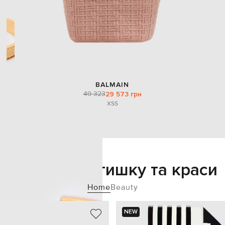
BALMAIN
49 323
29 573 грн
XS
S
Додайте затишку та краси
Home
Beauty
NEW