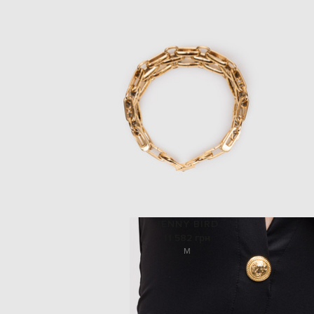
JENNY BIRD
11 582 грн
M