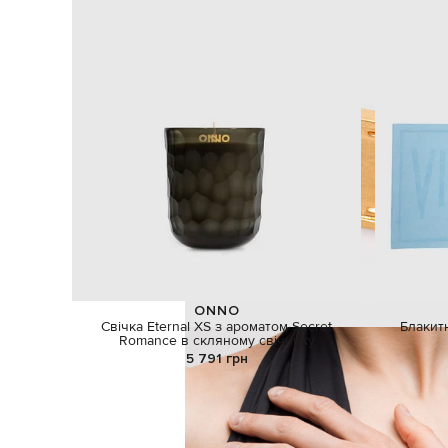
ONNO
Свічка Eternal ХS з ароматом Secret
Блакит
Romance в скляному свічнику
5 791 грн