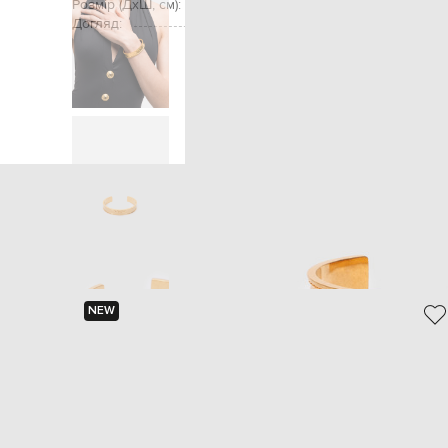
Розмір (ДхШ, см):
Догляд:
Головна
Жінк
NEW