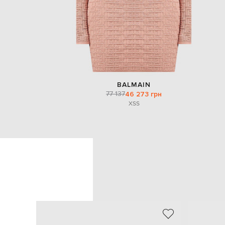
BALMAIN
77 137
46 273 грн
XS
S