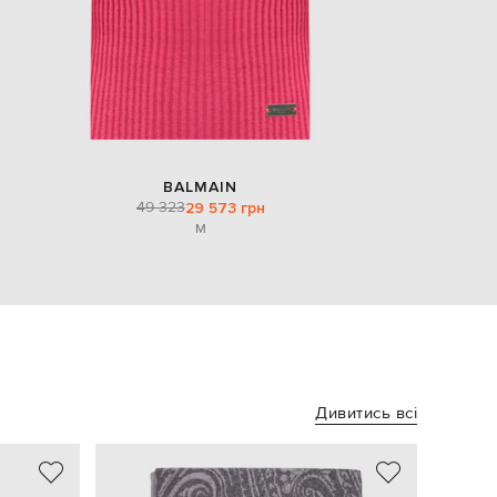
BALMAIN
49 323
29 573 грн
M
Дивитись всі