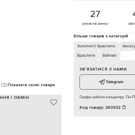
27
років на ринку
сві
Більше товарів з категорій
Золотисті браслети
Аксес
Браслети
Balmain
ЗВʼЯЗАТИСЯ З НАМИ
Telegram
Показати схожі товари
Графік роботи колцентру:
Пн-Пт
ННЯ І ОБМІН
Код товару:
260932
латунь
Італія
золотистий
тки Balmain, фактурний логотип
S