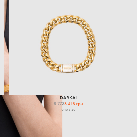
DARKAI
9 772
3 413 грн
one size