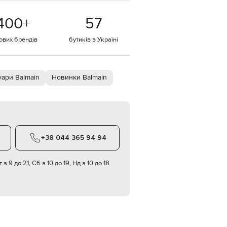
EUR
400
+
57
Denmark
€
тових брендів
бутиків в Україні
EUR
Estonia
€
EUR
уари Balmain
Новинки Balmain
Finland
€
EUR
France
€
EUR
+38 044 365 94 94
Germany
€
 з 9 до 21, Сб з 10 до 19, Нд з 10 до 18
EUR
Greece
€
EUR
Hungary
€
EUR