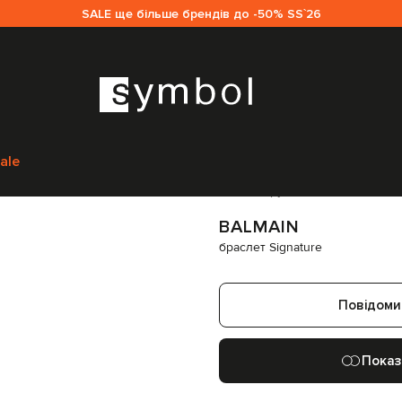
SALE ще більше брендів до -50% SS`26
ам
Balmain
Аксесуари
Прикраси
Браслети
Balmain браслет Signature
C
ale
Код товару:
260932
BALMAIN
браслет Signature
Повідоми
Показ