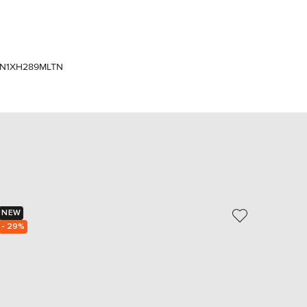
Italy
€
EUR
Latvia
€
N1XH289MLTN
EUR
Lithuania
€
EUR
Luxembourg
€
EUR
Netherlands
€
PLN
Poland
NEW
NEW
zł
- 29%
- 29%
EUR
Portugal
€
EUR
Romania
€