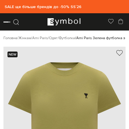
SALE ще більше брендів до -50% SS`26
Головна
Жінкам
Ami Paris
Одяг
Футболки
Ami Paris Зелена футболка з
NEW