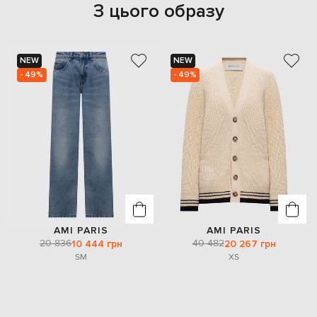
З цього образу
NEW
NEW
- 49%
- 49%
AMI PARIS
AMI PARIS
20 836
40 482
10 444 грн
20 267 грн
S
M
XS