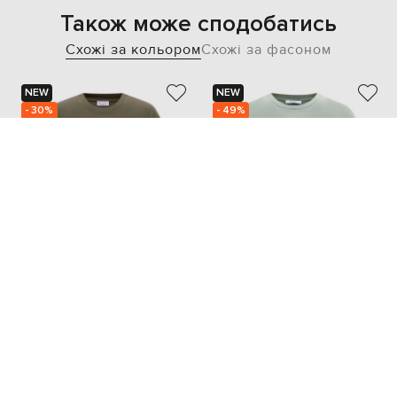
Також може сподобатись
Схожі за кольором
Схожі за фасоном
NEW
NEW
- 30%
- 49%
BRUNELLO CUCINELLI
MAX MARA
30 607
10 031
21 405 грн
5 016 грн
XS
L