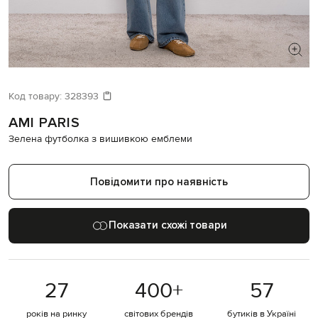
ШУКАЄТЕ НОВИЙ ОБРАЗ?
Давайте підберемо щось ще
Код товару:
328393
AMI PARIS
Схожі товари
Зелена футболка з вишивкою емблеми
Повідомити про наявність
Показати схожі товари
27
400
+
57
років на ринку
світових брендів
бутиків в Україні