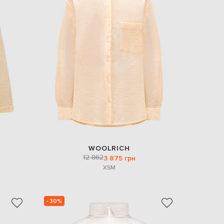
WOOLRICH
12 862
3 875 грн
XS
M
- 30%