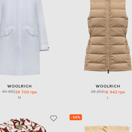
WOOLRICH
WOOLRICH
49 482
28 202
29 700 грн
16 942 грн
M
L
- 69%