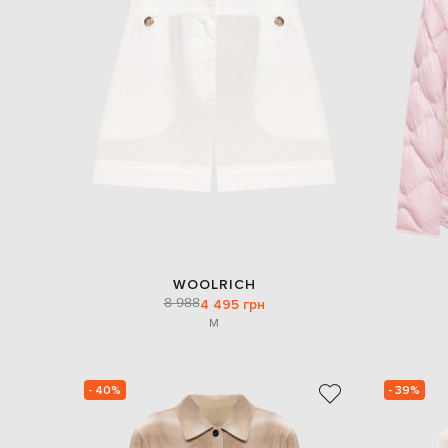
WOOLRICH
8 988
4 495 грн
M
- 40%
- 39%