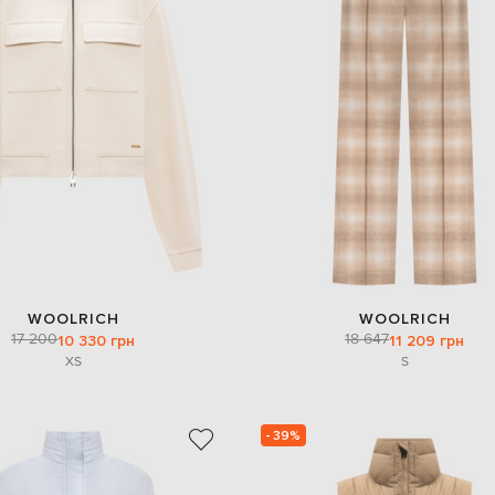
WOOLRICH
WOOLRICH
17 200
18 647
10 330 грн
11 209 грн
XS
S
- 39%