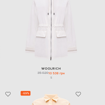
WOOLRICH
35 020
10 538 грн
S
- 69%