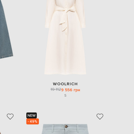
EUR
Slovakia
€
EUR
Slovenia
€
EUR
Spain
€
EUR
Sweden
€
UAH
Ukraine
₴
WOOLRICH
19 112
9 556 грн
EUR
S
Other
€
NEW
- 49%