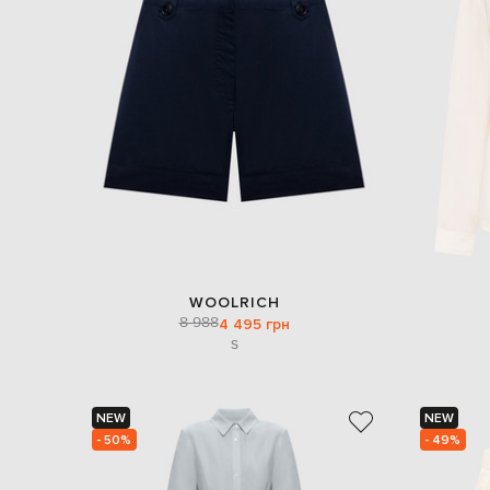
WOOLRICH
8 988
4 495 грн
S
NEW
NEW
- 50%
- 49%