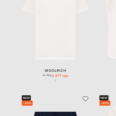
WOOLRICH
4 753
2 377 грн
L
NEW
NEW
- 49%
- 49%