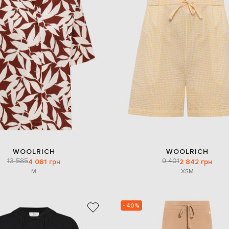
WOOLRICH
WOOLRICH
13 585
9 401
4 081 грн
2 842 грн
M
XS
M
- 40%