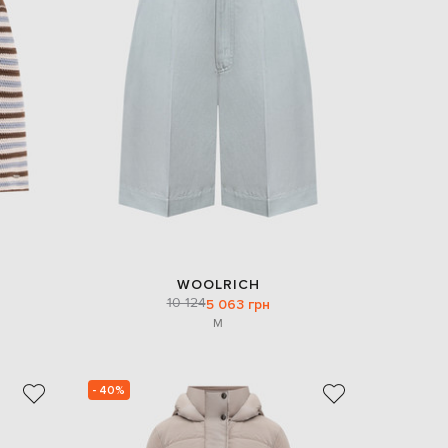
WOOLRICH
10 124
5 063 грн
M
- 40%