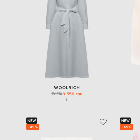
WOOLRICH
19 112
9 556 грн
L
NEW
NEW
- 49%
- 49%