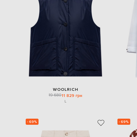
WOOLRICH
19 680
11 829 грн
L
- 69%
- 69%