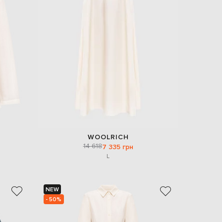
Italy
€
EUR
Latvia
€
EUR
Lithuania
€
EUR
Luxembourg
€
EUR
Netherlands
€
WOOLRICH
PLN
14 618
7 335 грн
Poland
zł
L
EUR
Portugal
€
NEW
- 50%
EUR
Romania
€