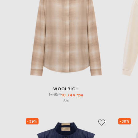
WOOLRICH
17 924
10 744 грн
S
M
- 39%
- 39%