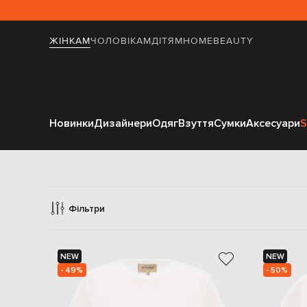
ЖІНКАМ
ЧОЛОВІКАМ
ДІТЯМ
HOME
BEAUTY
Новинки
Дизайнери
Одяг
Взуття
Сумки
Аксесуари
S
Фільтри
NEW
NEW
- 49%
- 50%