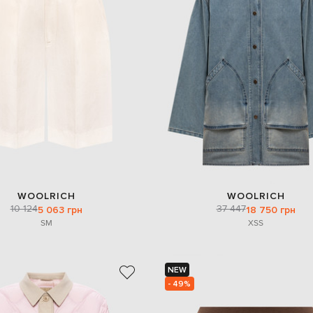
WOOLRICH
WOOLRICH
10 124
37 447
5 063 грн
18 750 грн
S
M
XS
S
NEW
- 49%