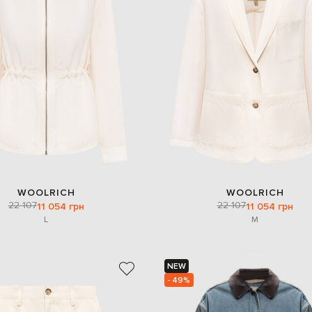
WOOLRICH
WOOLRICH
22 107
22 107
11 054 грн
11 054 грн
L
M
NEW
- 49%