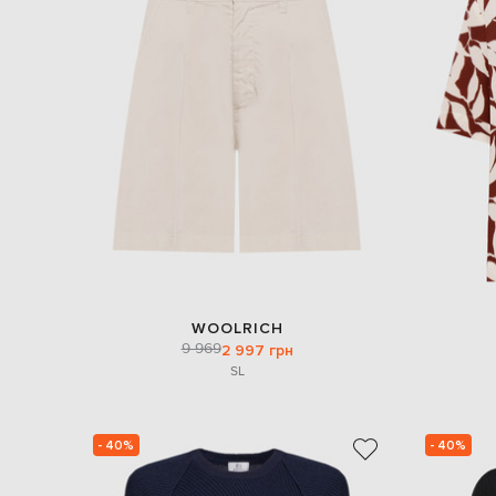
WOOLRICH
9 969
2 997 грн
S
L
- 40%
- 40%