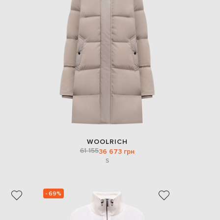
WOOLRICH
61 155
36 673 грн
S
- 69%