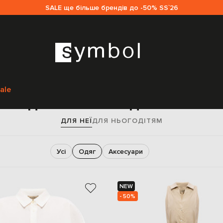
SALE ще більше брендів до -50% SS`26
Головна
Жінкам
Woolrich
Одяг
ale
Одяг Woolrich для жінок
ДЛЯ НЕЇ
ДЛЯ НЬОГО
ДІТЯМ
Усі
Одяг
Аксесуари
NEW
- 50%