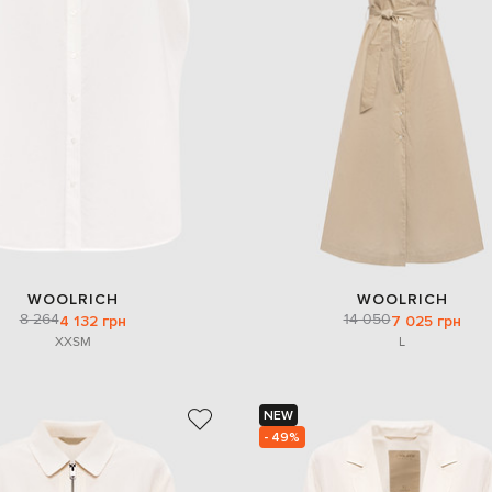
WOOLRICH
WOOLRICH
8 264
14 050
4 132 грн
7 025 грн
XXS
M
L
NEW
- 49%