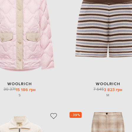
WOOLRICH
WOOLRICH
30 371
7 645
15 186 грн
3 823 грн
S
M
- 39%