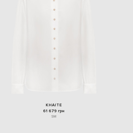
KHAITE
61 679 грн
S
M