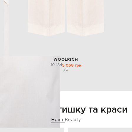
WOOLRICH
10 134
5 068 грн
S
M
Додайте затишку та краси
Home
Beauty