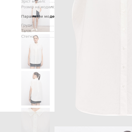
Зріст моделі:
Розмір на моделі:
Параметри моделі
Груди:
Талія:
Стегна:
Головна
Жінк