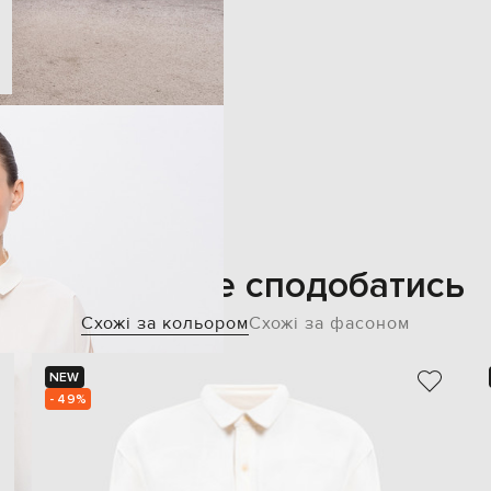
Також може сподобатись
Схожі за кольором
Схожі за фасоном
NEW
- 49%