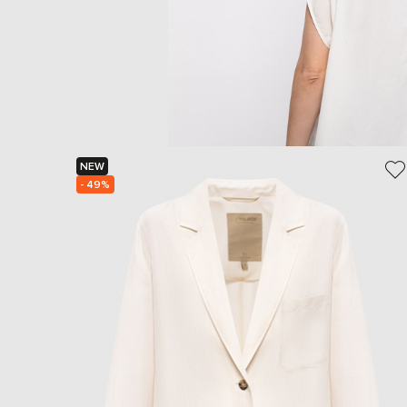
NEW
- 49%