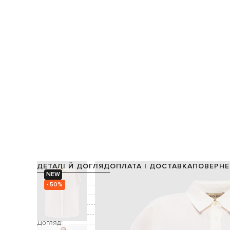
ДЕТАЛІ Й ДОГЛЯД
ОПЛАТА І ДОСТАВКА
ПОВЕРНЕ
NEW
Склад:
- 50%
Колір:
Декор:
фігурний низ,
Застібка:
Догляд: