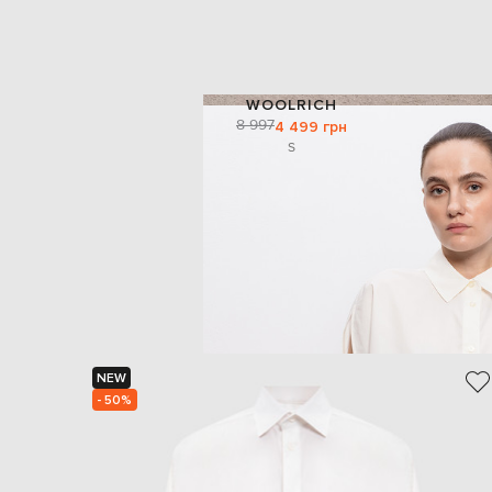
WOOLRICH
8 997
4 499 грн
S
NEW
- 50%