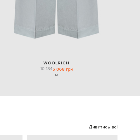
WOOLRICH
10 134
5 068 грн
M
Дивитись всі