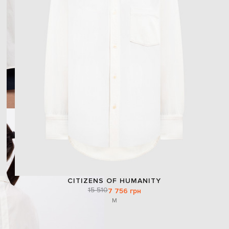
CITIZENS OF HUMANITY
15 510
7 756 грн
M