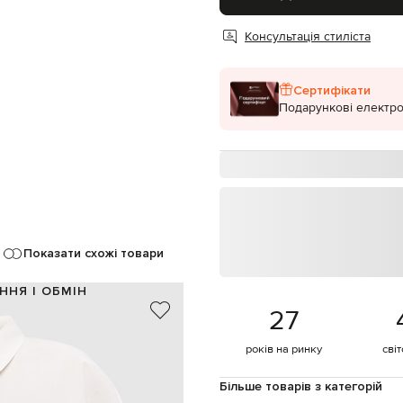
Консультація стиліста
Сертифікати
Подарункові електро
Показати схожі товари
ННЯ І ОБМІН
27
100% бавовна
бежевий
років на ринку
сві
 брендована нашивка-прапорець
ґудзики
Більше товарів з категорій
ручне або машинне прання