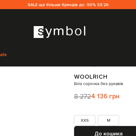
SALE ще більше брендів до -50% SS`26
ам
Woolrich
Одяг
Сорочки
Woolrich Біла сорочка без рукавів
CFWWSI2
ale
Код товару:
336696
WOOLRICH
Біла сорочка без рукавів
8 272
4 136 грн
XXS
M
До кошика