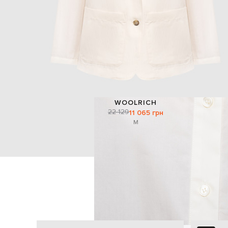
WOOLRICH
22 129
11 065 грн
M