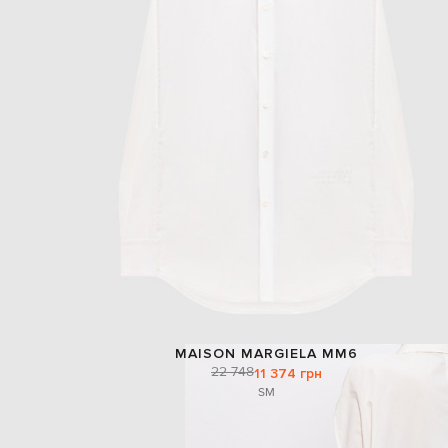
MAISON MARGIELA MM6
22 748
11 374 грн
S
M