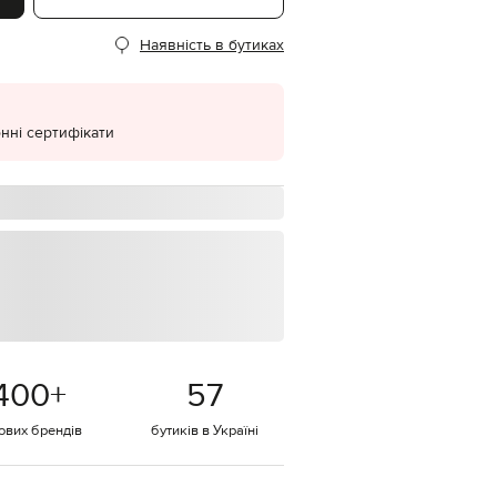
EUR
Наявність в бутиках
Denmark
€
EUR
Estonia
€
нні сертифікати
EUR
Finland
€
EUR
France
€
EUR
Germany
€
EUR
Greece
400
+
57
€
EUR
тових брендів
бутиків в Україні
Hungary
€
EUR