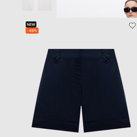
NEW
- 49%