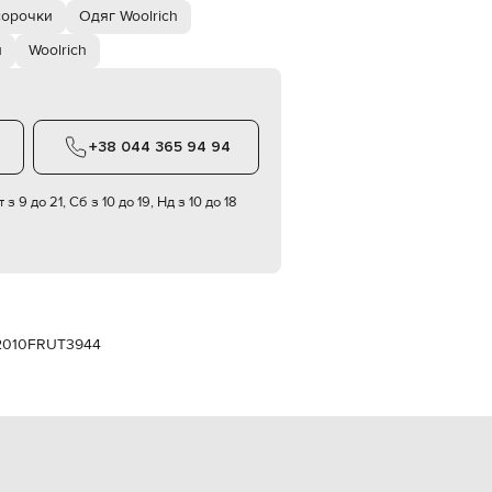
Italy
сорочки
Одяг Woolrich
€
и
Woolrich
EUR
Latvia
€
EUR
Lithuania
+38 044 365 94 94
€
EUR
 з 9 до 21, Сб з 10 до 19, Нд з 10 до 18
Luxembourg
€
EUR
Netherlands
€
PLN
Poland
010FRUT3944
zł
EUR
Portugal
€
EUR
Romania
€