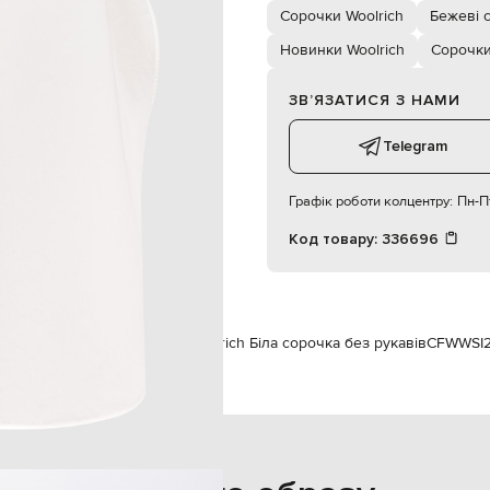
176 см
Сорочки Woolrich
Бежеві 
S
Новинки Woolrich
Сорочк
83 см
ЗВʼЯЗАТИСЯ З НАМИ
60 см
90 см
Telegram
Графік роботи колцентру:
Пн-Пт
Код товару:
336696
ам
Woolrich
Одяг
Сорочки
Woolrich Біла сорочка без рукавів
CFWWSI2