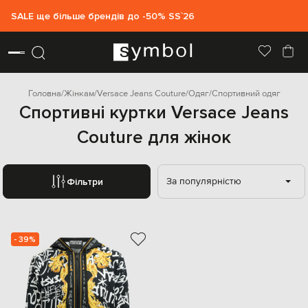
SALE ще більше брендів до -50% SS`26
Головна
Жінкам
Versace Jeans Couture
Одяг
Спортивний одяг
Спортивні куртки Versace Jeans
Couture для жінок
За популярністю
Фільтри
- 39%