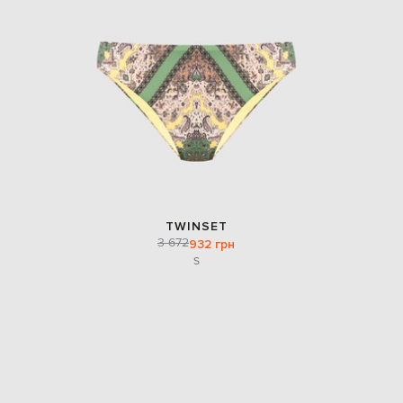
EUR
Slovakia
€
EUR
Slovenia
€
EUR
Spain
€
EUR
Sweden
€
TWINSET
UAH
Ukraine
3 672
932 грн
₴
S
EUR
Other
€