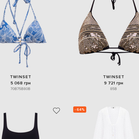
TWINSET
TWINSET
5 068 грн
9 721 грн
70B
75B
80B
85B
- 64%