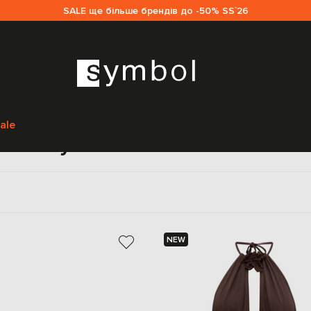
SALE ще більше брендів до -50% SS`26
Головна
Жінкам
Twinset
Одяг
Купальники і пляжний одяг
ale
Купальники Twinset
NEW