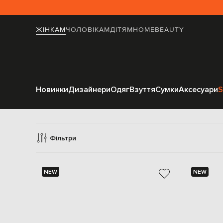
ЖІНКАМ
ЧОЛОВІКАМ
ДІТЯМ
HOME
BEAUTY
Новинки
Дизайнери
Одяг
Взуття
Сумки
Аксесуари
S
Фільтри
NEW
NEW