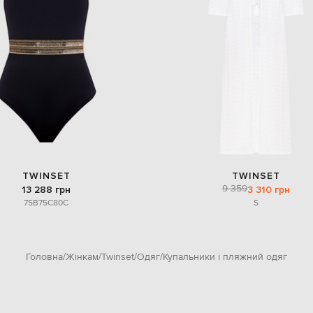
TWINSET
TWINSET
9 359
13 288 грн
3 310 грн
75B
75C
80C
S
Головна
Жінкам
Twinset
Одяг
Купальники і пляжний одяг