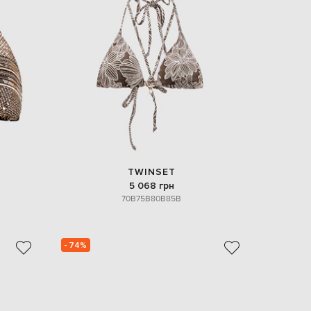
Italy
€
EUR
Latvia
€
EUR
Lithuania
€
EUR
Luxembourg
€
EUR
Netherlands
TWINSET
€
5 068 грн
70B
75B
80B
85B
PLN
Poland
zł
EUR
- 74%
Portugal
€
EUR
Romania
€