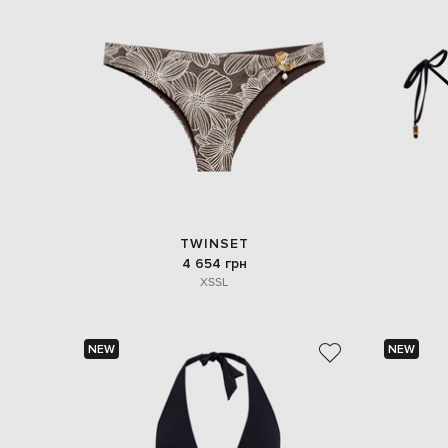
TWINSET
4 654 грн
XS
S
L
NEW
NEW