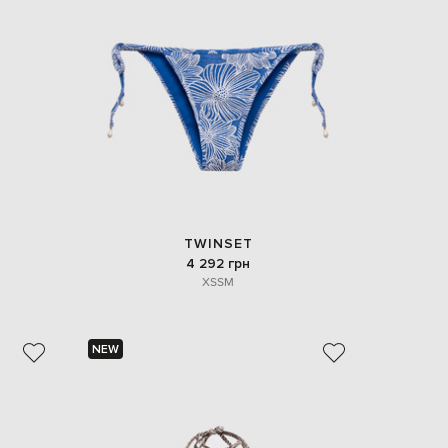
EUR
Denmark
€
EUR
Estonia
€
EUR
Finland
€
EUR
France
€
TWINSET
4 292 грн
EUR
Germany
XS
S
M
€
EUR
Greece
€
NEW
EUR
Hungary
€
EUR