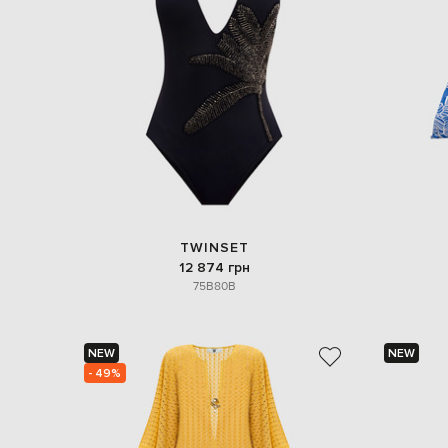
TWINSET
12 874 грн
75B
80B
NEW
NEW
- 49%