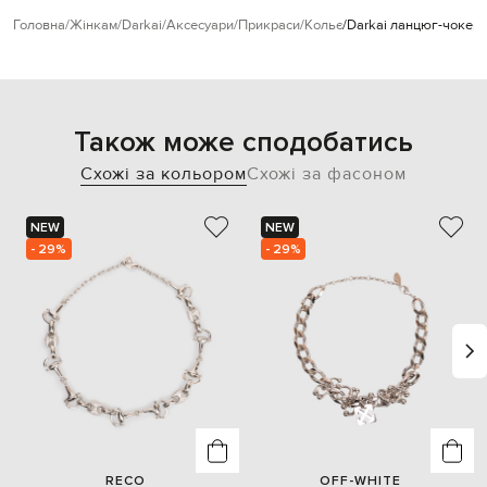
Головна
Жінкам
Darkai
Аксесуари
Прикраси
Кольє
Darkai ланцюг-чокер
Також може сподобатись
Схожі за кольором
Схожі за фасоном
NEW
NEW
- 29%
- 29%
RECO
OFF-WHITE