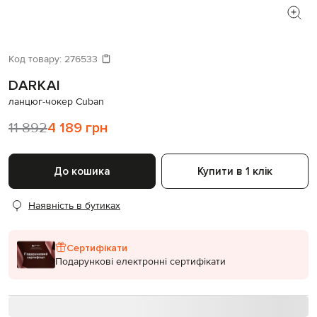
Код товару:
276533
DARKAI
ланцюг-чокер Cuban
11 892
4 189 грн
До кошика
Купити в 1 клік
Наявність в бутиках
Сертифікати
Подарункові електронні сертифікати