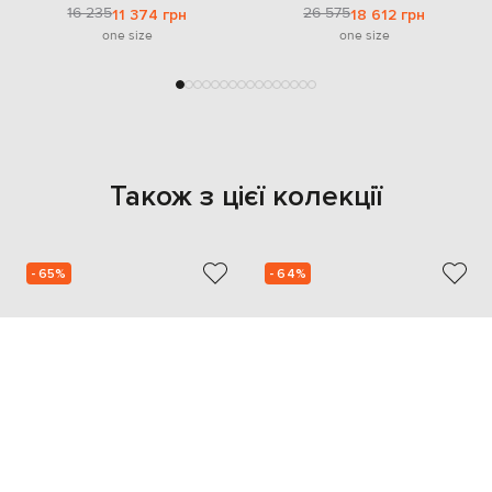
16 235
26 575
11 374 грн
18 612 грн
one size
one size
Також з цієї колекції
- 65%
- 64%