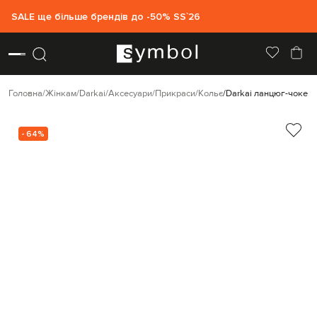
SALE ще більше брендів до -50% SS`26
Головна
Жінкам
Darkai
Аксесуари
Прикраси
Кольє
Darkai ланцюг-чокер
- 64%