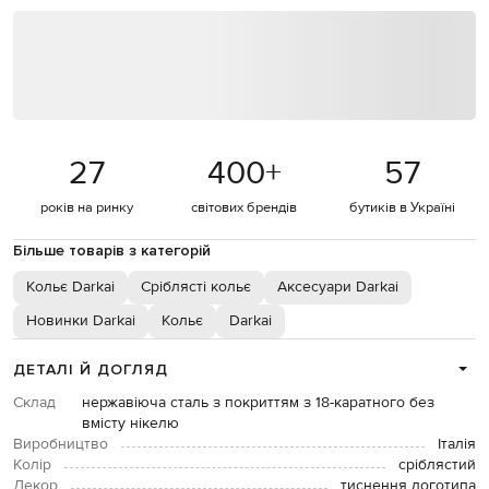
27
400
+
57
років на ринку
світових брендів
бутиків в Україні
Більше товарів з категорій
Кольє Darkai
Сріблясті кольє
Аксесуари Darkai
Новинки Darkai
Кольє
Darkai
ДЕТАЛІ Й ДОГЛЯД
Склад
нержавіюча сталь з покриттям з 18-каратного без
вмісту нікелю
Виробництво
Італія
Колір
сріблястий
Декор
тиснення логотипа