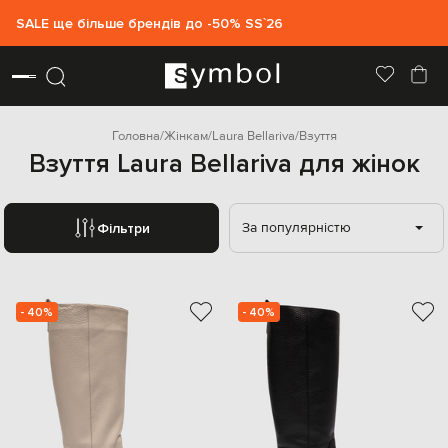
SALE ще більше брендів до -50% SS`26
Головна
Жінкам
Laura Bellariva
Взуття
Взуття Laura Bellariva для жінок
За популярністю
Фільтри
- 40%
- 40%