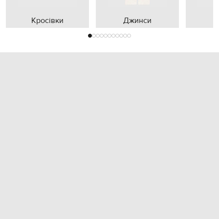
Кросівки
Джинси