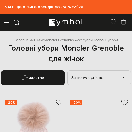
SALE ще більше брендів до -50% SS`26
Головна
Жінкам
Moncler Grenoble
Аксесуари
Головні убори
Головні убори Moncler Grenoble
для жінок
За популярністю
Фільтри
- 20%
- 20%