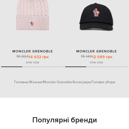
MONCLER GRENOBLE
MONCLER GRENOBLE
18 303
15 149
14 632 грн
12 099 грн
one size
one size
Головна
Жінкам
Moncler Grenoble
Аксесуари
Головні убори
Популярні бренди