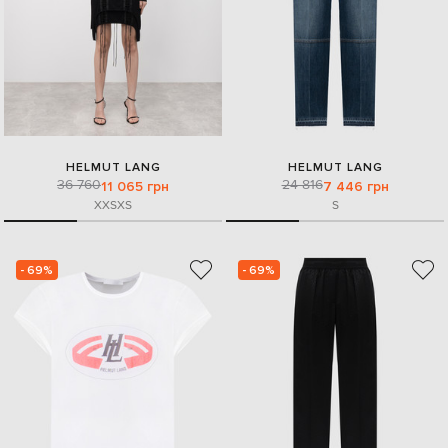
HELMUT LANG
HELMUT LANG
36 760
24 816
11 065 грн
7 446 грн
XXS
XS
S
- 69%
- 69%