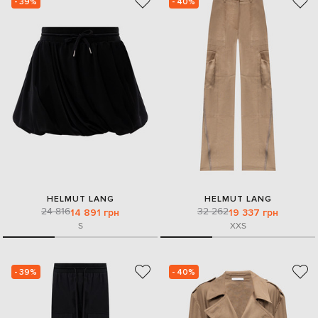
- 39%
- 40%
HELMUT LANG
HELMUT LANG
24 816
32 262
14 891 грн
19 337 грн
S
XXS
- 39%
- 40%