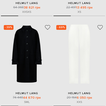
HELMUT LANG
HELMUT LANG
64 368
22 491
38 621 грн
13 495 грн
XXS
XS
XS
- 39%
- 69%
HELMUT LANG
HELMUT LANG
74 448
20 164
44 670 грн
6 050 грн
S
M
L
XXS