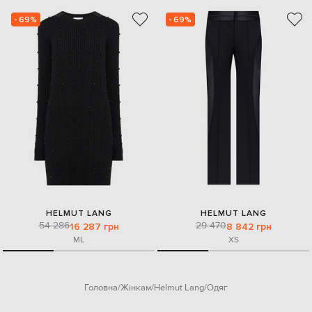
- 69%
- 69%
HELMUT LANG
HELMUT LANG
54 286
29 470
16 287 грн
8 842 грн
M
L
XS
Головна
Жінкам
Helmut Lang
Одяг