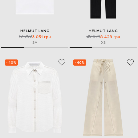
HELMUT LANG
HELMUT LANG
10 083
28 074
3 051 грн
8 428 грн
S
M
XS
- 40%
- 40%