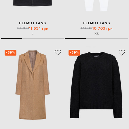
HELMUT LANG
HELMUT LANG
19 389
17 838
11 634 грн
10 703 грн
L
XS
- 39%
- 39%