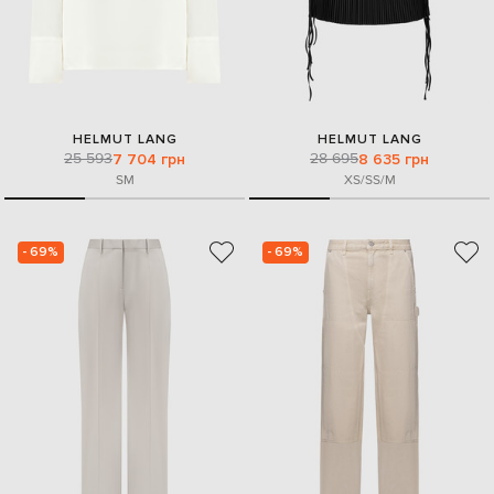
HELMUT LANG
HELMUT LANG
25 593
28 695
7 704 грн
8 635 грн
S
M
XS/S
S/M
- 69%
- 69%