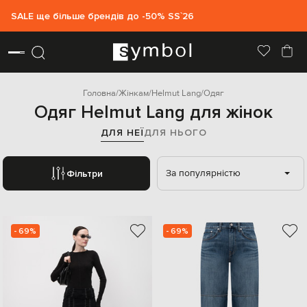
SALE ще більше брендів до -50% SS`26
Головна
Жінкам
Helmut Lang
Одяг
Одяг Helmut Lang для жінок
ДЛЯ НЕЇ
ДЛЯ НЬОГО
За популярністю
Фільтри
- 69%
- 69%