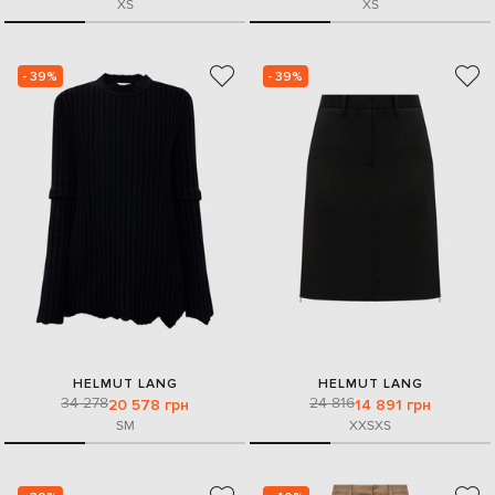
XS
XS
- 39%
- 39%
HELMUT LANG
HELMUT LANG
34 278
24 816
20 578 грн
14 891 грн
S
M
XXS
XS