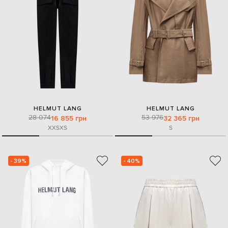
HELMUT LANG
HELMUT LANG
28 074
53 976
16 855 грн
32 365 грн
XXS
XS
S
- 39%
- 40%