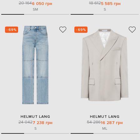
20 164
18 612
6 050 грн
5 585 грн
S
M
S
- 69%
- 69%
HELMUT LANG
HELMUT LANG
24 042
54 286
7 238 грн
16 287 грн
S
M
L