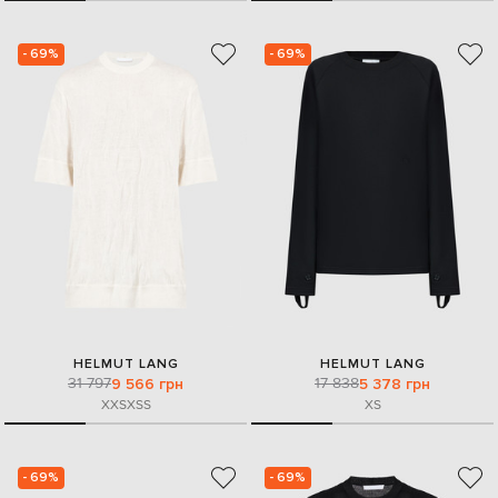
- 69%
- 69%
HELMUT LANG
HELMUT LANG
31 797
17 838
9 566 грн
5 378 грн
XXS
XS
S
XS
- 69%
- 69%