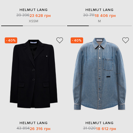
HELMUT LANG
HELMUT LANG
39 396
30 711
23 628 грн
18 406 грн
XS
S
M
M
- 40%
- 40%
HELMUT LANG
HELMUT LANG
43 894
31 020
26 316 грн
18 612 грн