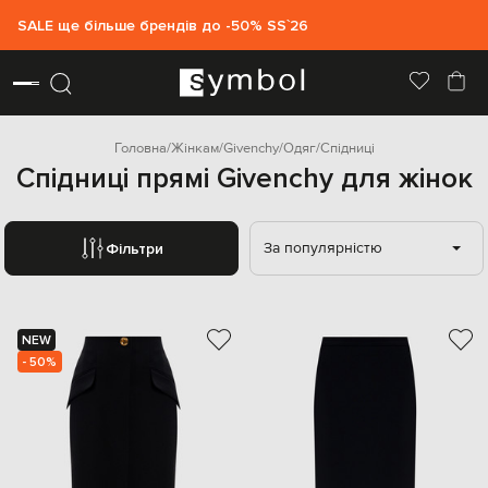
SALE ще більше брендів до -50% SS`26
Головна
Жінкам
Givenchy
Одяг
Спідниці
Спідниці прямі Givenchy для жінок
За популярністю
Фільтри
NEW
- 50%