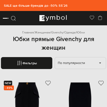
SALE ще більше брендів до -50% SS`26
Главная
Женщинам
Givenchy
Одежда
Юбки
Юбки прямые Givenchy для
женщин
По популярности
Фильтры
NEW
- 49%