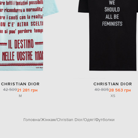
CHRISTIAN DIOR
CHRISTIAN DIOR
42 509
40 805
21 281 грн
28 563 грн
M
XS
Головна
Жінкам
Christian Dior
Одяг
Футболки