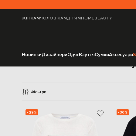
ЖІНКАМ
ЧОЛОВІКАМ
ДІТЯМ
HOME
BEAUTY
Новинки
Дизайнери
Одяг
Взуття
Сумки
Аксесуари
S
Фу
Фільтри
- 29%
- 30%