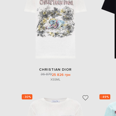
CHRISTIAN DIOR
36 879
25 826 грн
XS
S
M
L
- 30%
- 49%