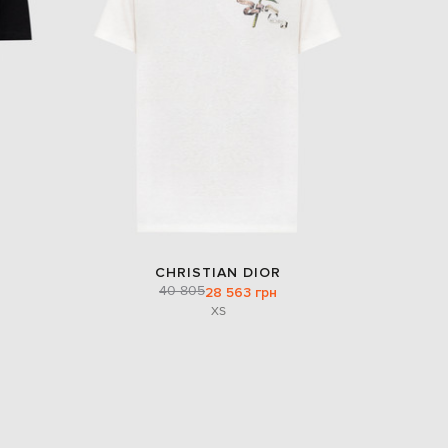
Italy
€
EUR
Latvia
€
EUR
Lithuania
€
EUR
Luxembourg
€
EUR
Netherlands
€
CHRISTIAN DIOR
40 805
PLN
28 563 грн
Poland
XS
zł
EUR
Portugal
€
EUR
Romania
€