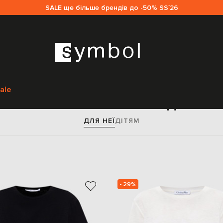
SALE ще більше брендів до -50% SS`26
Головна
Жінкам
Christian Dior
Одяг
Футболки
ale
тболки Christian Dior для жі
ДЛЯ НЕЇ
ДІТЯМ
- 29%