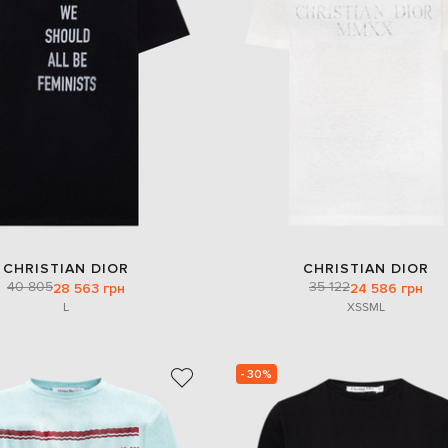
CHRISTIAN DIOR
CHRISTIAN DIOR
40 805
35 122
28 563 грн
24 586 грн
L
XS
S
M
L
- 30%