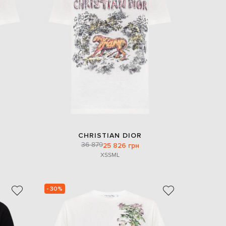
EUR
Denmark
€
EUR
Estonia
€
EUR
Finland
€
EUR
France
€
EUR
CHRISTIAN DIOR
Germany
36 879
25 826 грн
€
XS
S
M
L
EUR
Greece
€
- 30%
EUR
Hungary
€
EUR