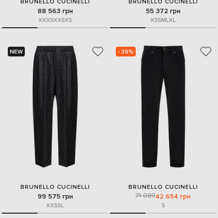
BRUNELLO CUCINELLI
BRUNELLO CUCINELLI
88 563 грн
55 372 грн
XXXS
XXS
XS
XS
S
M
L
XL
NEW
- 39%
BRUNELLO CUCINELLI
BRUNELLO CUCINELLI
71 089
99 575 грн
42 654 грн
XXS
S
L
S