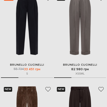
BRUNELLO CUCINELLI
BRUNELLO CUCINELLI
55 734
33 451 грн
82 980 грн
S
XS
S
M
L
NEW
NEW