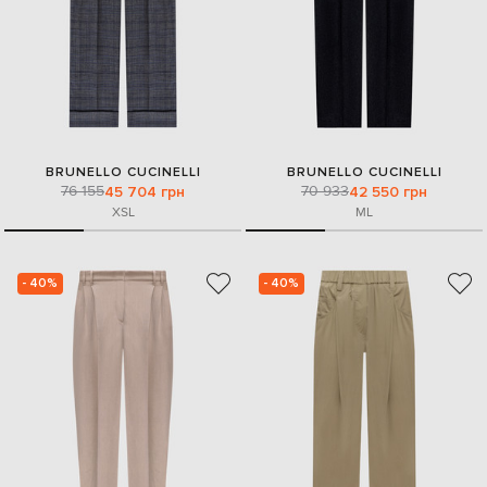
BRUNELLO CUCINELLI
BRUNELLO CUCINELLI
76 155
70 933
45 704 грн
42 550 грн
XS
L
M
L
- 40%
- 40%