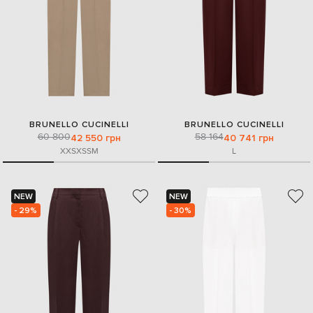
BRUNELLO CUCINELLI
BRUNELLO CUCINELLI
60 800
58 164
42 550 грн
40 741 грн
XXS
XS
S
M
L
NEW
NEW
- 29%
- 30%