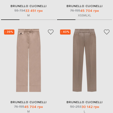
BRUNELLO CUCINELLI
BRUNELLO CUCINELLI
55 734
76 155
33 451 грн
45 704 грн
M
XS
S
M
L
XL
- 39%
- 40%
BRUNELLO CUCINELLI
BRUNELLO CUCINELLI
76 155
50 253
45 704 грн
30 142 грн
M
L