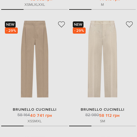
XS
M
L
XL
XXL
M
NEW
NEW
- 29%
- 29%
BRUNELLO CUCINELLI
BRUNELLO CUCINELLI
58 164
82 980
40 741 грн
58 112 грн
XS
S
M
XL
S
M