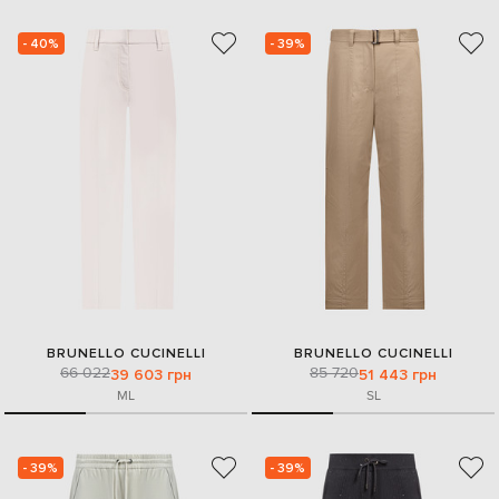
- 40%
- 39%
BRUNELLO CUCINELLI
BRUNELLO CUCINELLI
66 022
85 720
39 603 грн
51 443 грн
M
L
S
L
- 39%
- 39%