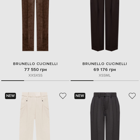
BRUNELLO CUCINELLI
BRUNELLO CUCINELLI
77 550 грн
69 176 грн
XXS
XS
S
XS
S
M
L
NEW
NEW