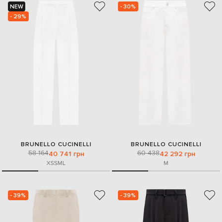
NEW
- 30%
- 29%
BRUNELLO CUCINELLI
BRUNELLO CUCINELLI
58 164
60 438
40 741 грн
42 292 грн
XS
S
M
L
M
- 39%
- 39%