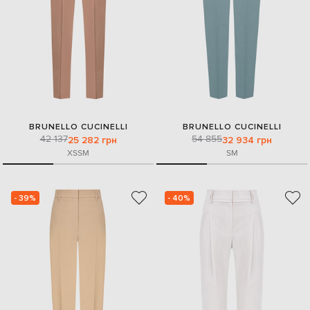
BRUNELLO CUCINELLI
BRUNELLO CUCINELLI
42 137
54 855
25 282 грн
32 934 грн
XS
S
M
S
M
- 39%
- 40%