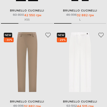
BRUNELLO CUCINELLI
BRUNELLO CUCINELLI
60 800
46 996
42 550 грн
32 882 грн
XS
S
L
NEW
NEW
- 30%
- 29%
BRUNELLO CUCINELLI
BRUNELLO CUCINELLI
46 996
63 592
32 882 грн
44 515 грн