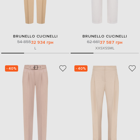
BRUNELLO CUCINELLI
BRUNELLO CUCINELLI
54 855
62 661
32 934 грн
37 587 грн
L
XXS
XS
S
M
L
- 40%
- 40%