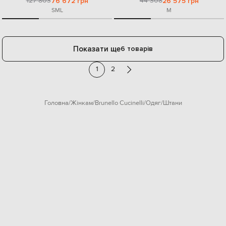
127 803
44 308
76 672 грн
26 575 грн
S
M
L
M
Показати ще
6 товарів
1
2
Головна
Жінкам
Brunello Cucinelli
Одяг
Штани