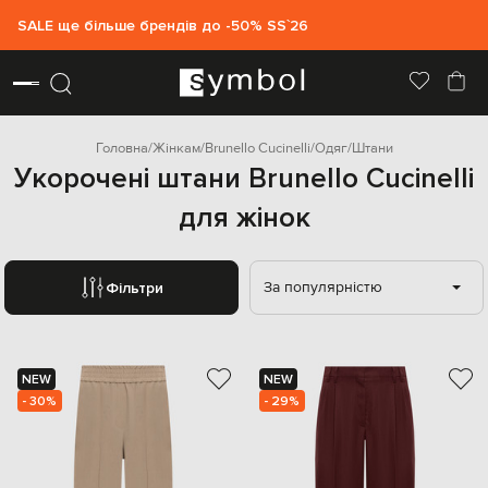
SALE ще більше брендів до -50% SS`26
Головна
Жінкам
Brunello Cucinelli
Одяг
Штани
Укорочені штани Brunello Cucinelli
для жінок
За популярністю
Фільтри
NEW
NEW
- 30%
- 29%