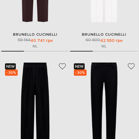
BRUNELLO CUCINELLI
BRUNELLO CUCINELLI
58 164
60 800
40 741 грн
42 550 грн
M
L
M
L
NEW
NEW
- 30%
- 30%