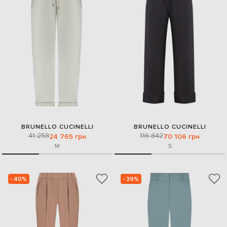
BRUNELLO CUCINELLI
BRUNELLO CUCINELLI
41 258
116 842
24 765 грн
70 106 грн
M
S
- 40%
- 39%