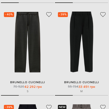
- 40%
- 39%
BRUNELLO CUCINELLI
BRUNELLO CUCINELLI
70 520
55 734
42 292 грн
33 451 грн
S
M
- 39%
NEW