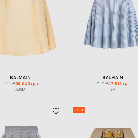
BALMAIN
BALMAIN
79 154
79 154
39 603 грн
47 513 грн
XS
S
M
S
M
- 39%