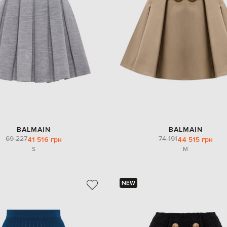
BALMAIN
BALMAIN
69 227
74 191
41 516 грн
44 515 грн
S
M
NEW