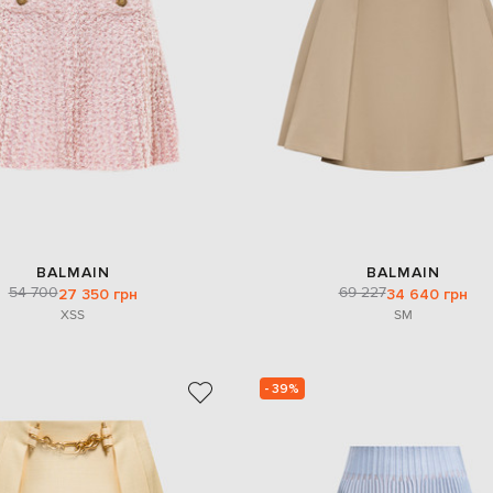
BALMAIN
BALMAIN
54 700
69 227
27 350 грн
34 640 грн
XS
S
S
M
- 39%