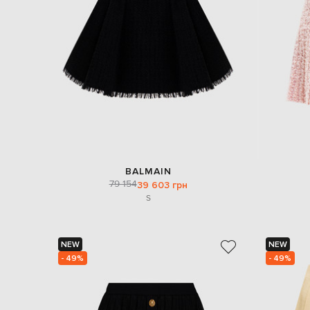
BALMAIN
79 154
39 603 грн
S
NEW
NEW
- 49%
- 49%