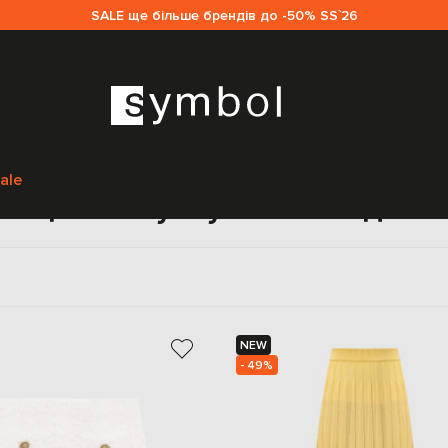
SALE ще більше брендів до -50% SS`26
Головна
Жінкам
Balmain
Одяг
Спідниці
ale
ниці-а-силуету Balmain для 
NEW
- 49%