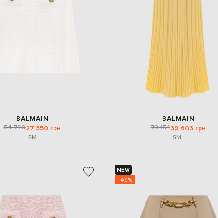
BALMAIN
BALMAIN
54 700
79 154
27 350 грн
39 603 грн
S
M
S
M
L
NEW
- 49%