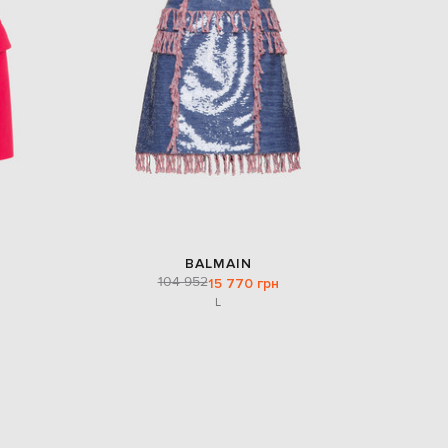
BALMAIN
104 952
15 770 грн
L