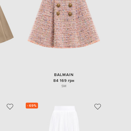
BALMAIN
84 169 грн
S
M
- 69%