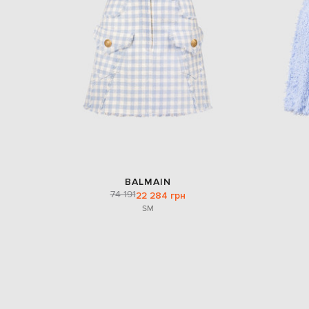
BALMAIN
74 191
22 284 грн
S
M