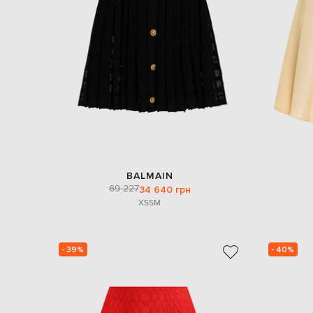
BALMAIN
69 227
34 640 грн
XS
S
M
- 39%
- 40%