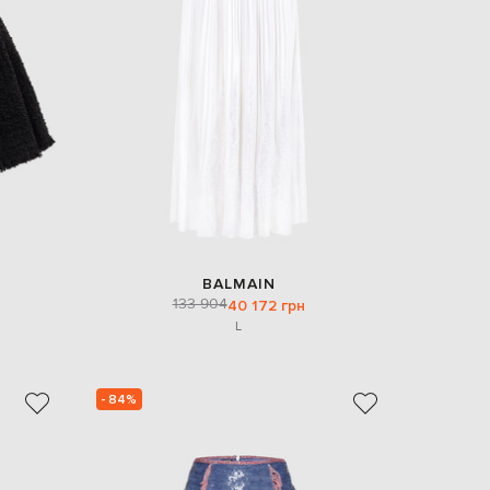
BALMAIN
133 904
40 172 грн
L
- 84%