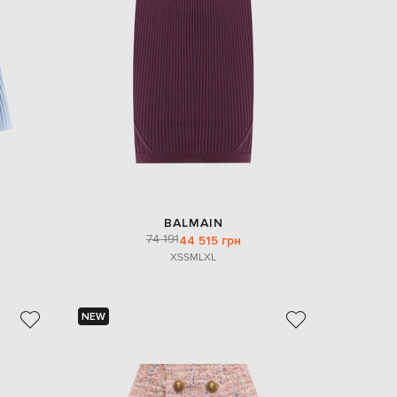
EUR
Slovakia
€
EUR
Slovenia
€
EUR
Spain
€
EUR
Sweden
€
BALMAIN
UAH
Ukraine
74 191
44 515 грн
₴
XS
S
M
L
XL
EUR
Other
€
NEW