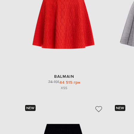
BALMAIN
74 191
44 515 грн
XS
S
NEW
NEW