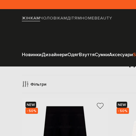
ЖІНКАМ
ЧОЛОВІКАМ
ДІТЯМ
HOME
BEAUTY
Новинки
Дизайнери
Одяг
Взуття
Сумки
Аксесуари
S
Спід
Фільтри
NEW
NEW
- 50%
- 50%