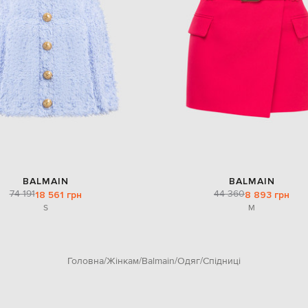
BALMAIN
BALMAIN
74 191
44 360
18 561 грн
8 893 грн
S
M
Головна
Жінкам
Balmain
Одяг
Спідниці