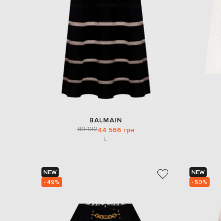
BALMAIN
89 132
44 566 грн
L
NEW
NEW
- 49%
- 50%