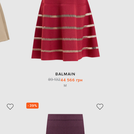
Italy
€
EUR
Latvia
€
EUR
Lithuania
€
EUR
Luxembourg
€
EUR
Netherlands
BALMAIN
€
89 132
44 566 грн
M
PLN
Poland
zł
EUR
- 39%
Portugal
€
EUR
Romania
€