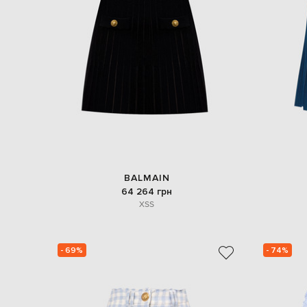
BALMAIN
64 264 грн
XS
S
- 69%
- 74%