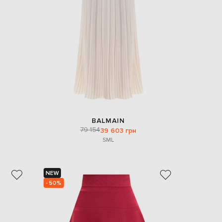
EUR
Denmark
€
EUR
Estonia
€
EUR
Finland
€
EUR
France
€
BALMAIN
79 154
39 603 грн
EUR
Germany
S
M
L
€
EUR
Greece
€
NEW
- 50%
EUR
Hungary
€
EUR