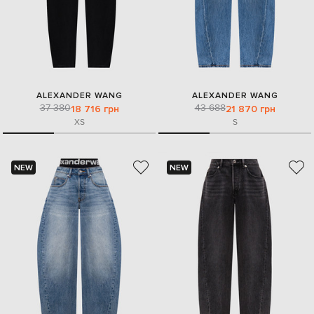
ALEXANDER WANG
ALEXANDER WANG
37 380
43 688
18 716 грн
21 870 грн
XS
S
NEW
NEW