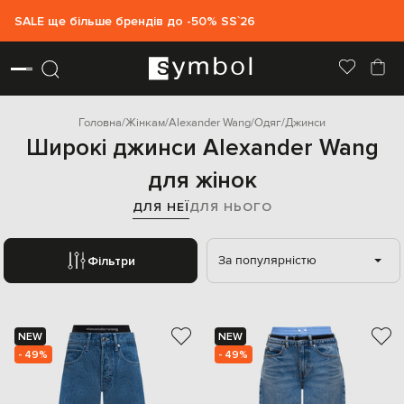
SALE ще більше брендів до -50% SS`26
Головна
Жінкам
Alexander Wang
Одяг
Джинси
Широкі джинси Alexander Wang
для жінок
ДЛЯ НЕЇ
ДЛЯ НЬОГО
За популярністю
Фільтри
NEW
NEW
- 49%
- 49%