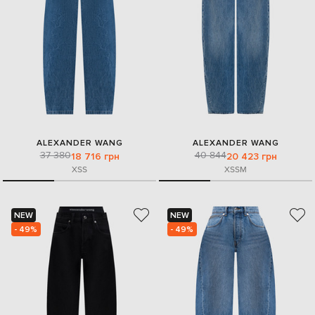
ALEXANDER WANG
ALEXANDER WANG
37 380
40 844
18 716 грн
20 423 грн
XS
S
XS
S
M
NEW
NEW
- 49%
- 49%