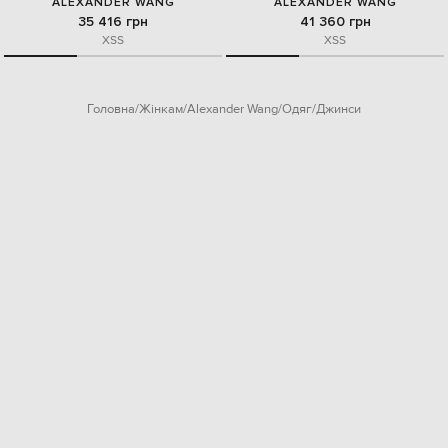
ALEXANDER WANG
ALEXANDER WANG
35 416 грн
41 360 грн
XS
S
XS
S
Головна
Жінкам
Alexander Wang
Одяг
Джинси