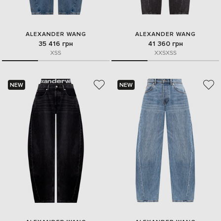
ALEXANDER WANG
ALEXANDER WANG
35 416 грн
41 360 грн
XS
S
XXS
XS
S
NEW
NEW