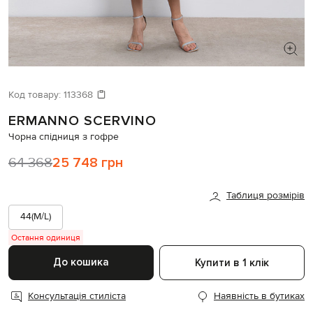
ШУКАЄТЕ НОВИЙ ОБРАЗ?
Давайте підберемо щось ще
Код товару:
113368
ERMANNO SCERVINO
Схожі товари
Чорна спідниця з гофре
64 368
25 748 грн
Таблиця розмірів
44(M/L)
Остання одиниця
До кошика
Купити в 1 клік
Консультація стиліста
Наявність в бутиках