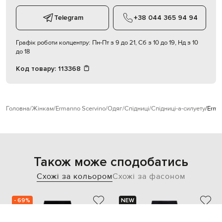
Telegram
+38 044 365 94 94
Графік роботи колцентру:
Пн-Пт з 9 до 21, Сб з 10 до 19, Нд з 10
до 18
Код товару:
113368
Головна
Жінкам
Ermanno Scervino
Одяг
Спідниці
Спідниці-а-силуету
Erma
Також може сподобатись
Схожі за кольором
Схожі за фасоном
- 69%
NEW