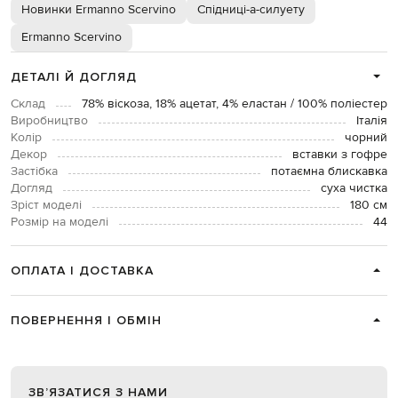
Новинки Ermanno Scervino
Спідниці-а-силуету
Ermanno Scervino
ДЕТАЛІ Й ДОГЛЯД
Склад
78% віскоза, 18% ацетат, 4% еластан / 100% поліестер
Виробництво
Італія
Колір
чорний
Декор
вставки з гофре
Застібка
потаємна блискавка
Догляд
суха чистка
Зріст моделі
180 см
Розмір на моделі
44
ОПЛАТА І ДОСТАВКА
ПОВЕРНЕННЯ І ОБМІН
ЗВʼЯЗАТИСЯ З НАМИ