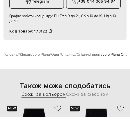
Telegram
+38 044 365 94 94
Графік роботи колцентру:
Пн-Пт з 9 до 21, Сб з 10 до 19, Нд з 10
до 18
Код товару:
173122
Головна
Жінкам
Loro Piana
Одяг
Спідниці
Спідниці прямі
Loro Piana Спід
Також може сподобатись
Схожі за кольором
Схожі за фасоном
NEW
NEW