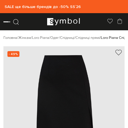
SALE ще більше брендів до -50% SS`26
Головна
Жінкам
Loro Piana
Одяг
Спідниці
Спідниці прямі
Loro Piana Спід
- 49%