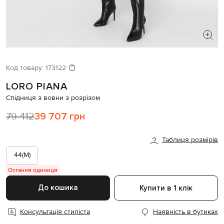
ШУКАЄТЕ НОВИЙ ОБРАЗ?
Давайте підберемо щось ще
Код товару:
173122
LORO PIANA
Схожі товари
Спідниця з вовни з розрізом
79 412
39 707 грн
Таблиця розмірів
44(M)
Остання одиниця
До кошика
Купити в 1 клік
Консультація стиліста
Наявність в бутиках