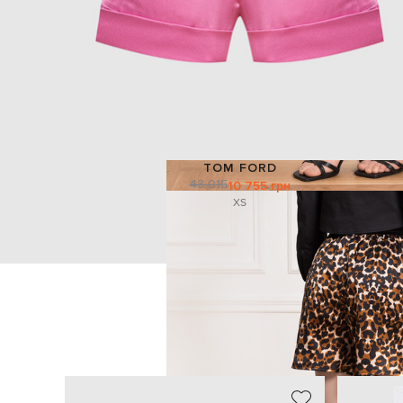
TOM FORD
43 015
10 755 грн
XS