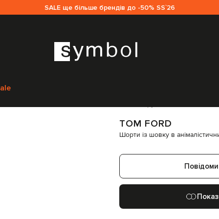
SALE ще більше брендів до -50% SS`26
Tom Ford
Одяг
Шорти
Tom Ford Шорти із шовку в анімалістичний пр
ale
Код товару:
210109
TOM FORD
Шорти із шовку в анімалістичн
Повідоми
Показ