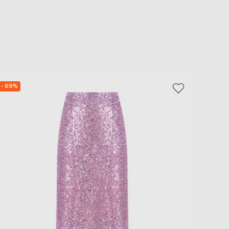
- 69%
- 74%