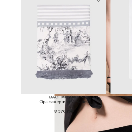
BACI MILANO
B
Сіра скатертина Versailles
Б
8 376 грн