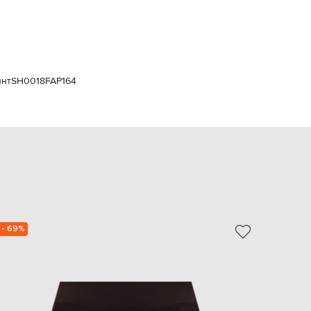
Italy
€
EUR
Latvia
€
EUR
инт
SH0018FAP164
Lithuania
€
EUR
Luxembourg
€
EUR
Netherlands
€
PLN
Poland
zł
- 69%
NEW
EUR
Portugal
€
EUR
Romania
€