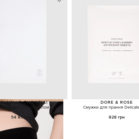
RUNELLO CUCINELLI
DORE & ROSE
ілий рушник з логотипом
Смужки для прання Delicat
54 855 грн
828 грн