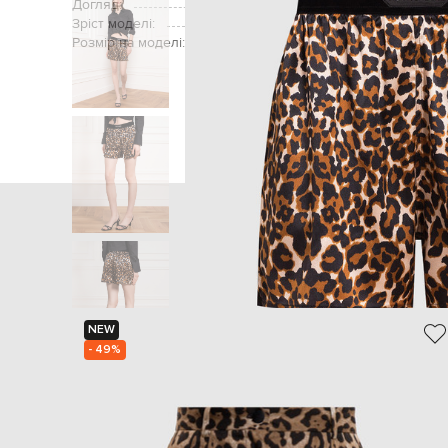
Догляд:
Зріст моделі:
Розмір на моделі:
Головна
Жінкам
NEW
- 49%