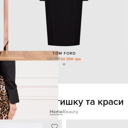
TOM FORD
122 168
30 556 грн
M
Додайте затишку та краси
Home
Beauty