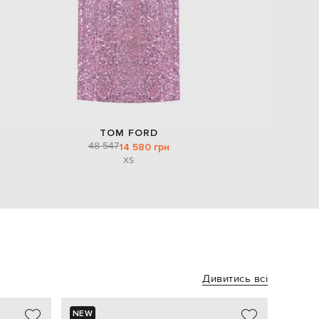
TOM FORD
48 547
14 580 грн
XS
Дивитись всі
NEW