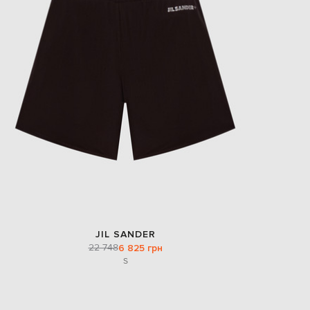
EUR
Slovakia
€
EUR
Slovenia
€
EUR
Spain
€
EUR
Sweden
€
UAH
Ukraine
₴
EUR
Other
€
JIL SANDER
22 748
6 825 грн
S