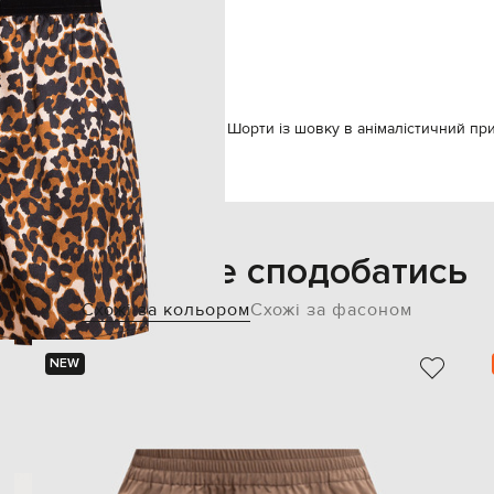
суха чистка
177 см
S
Tom Ford
Одяг
Шорти
Tom Ford Шорти із шовку в анімалістичний пр
Також може сподобатись
Схожі за кольором
Схожі за фасоном
NEW