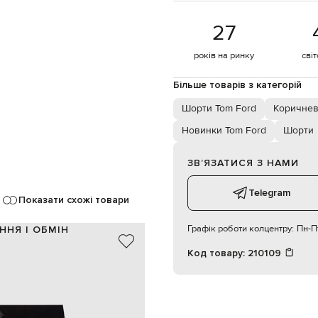
27
років на ринку
сві
Більше товарів з категорій
Шорти Tom Ford
Коричнев
Новинки Tom Ford
Шорти
ЗВʼЯЗАТИСЯ З НАМИ
Telegram
Показати схожі товари
Графік роботи колцентру:
Пн-Пт
ННЯ І ОБМІН
Код товару:
210109
ан / 90% поліамід, 10% еластан
Італія
коричневий, чорний, бежевий
логотипу, анімалістичний принт
еластичний пояс