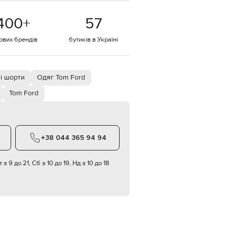
EUR
400
+
57
Denmark
€
тових брендів
бутиків в Україні
EUR
Estonia
€
EUR
і шорти
Одяг Tom Ford
Finland
€
Tom Ford
EUR
France
€
EUR
+38 044 365 94 94
Germany
€
 з 9 до 21, Сб з 10 до 19, Нд з 10 до 18
EUR
Greece
€
EUR
Hungary
€
EUR