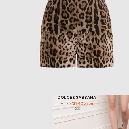
DOLCE&GABBANA
42 757
21 405 грн
XS
S