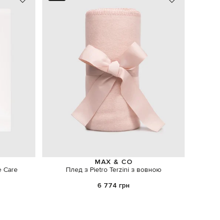
MAX & CO
e Care
Плед з Pietro Terzini з вовною
Сувені
6 774 грн