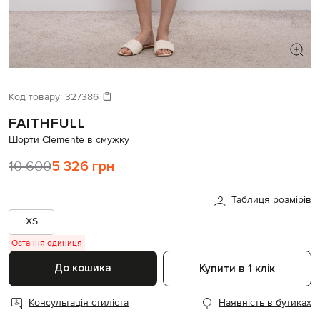
ШУКАЄТЕ НОВИЙ ОБРАЗ?
Давайте підберемо щось ще
Код товару:
327386
FAITHFULL
Схожі товари
Шорти Clemente в смужку
10 600
5 326 грн
Таблиця розмірів
XS
Остання одиниця
До кошика
Купити в 1 клік
Консультація стиліста
Наявність в бутиках