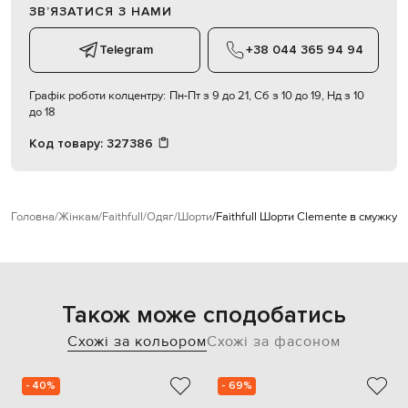
ЗВʼЯЗАТИСЯ З НАМИ
Telegram
+38 044 365 94 94
Графік роботи колцентру:
Пн-Пт з 9 до 21, Сб з 10 до 19, Нд з 10
до 18
Код товару:
327386
Головна
Жінкам
Faithfull
Одяг
Шорти
Faithfull Шорти Clemente в смужку
F
Також може сподобатись
Схожі за кольором
Схожі за фасоном
- 40%
- 69%