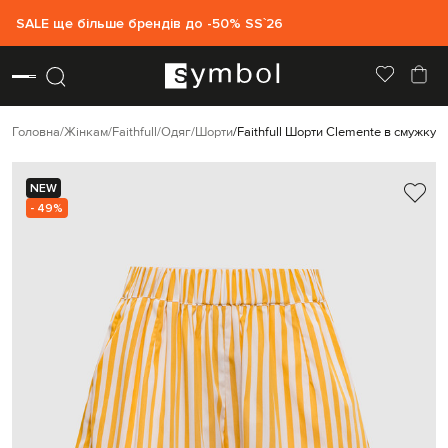
SALE ще більше брендів до -50% SS`26
Головна
Жінкам
Faithfull
Одяг
Шорти
Faithfull Шорти Clemente в смужку
F
NEW
- 49%