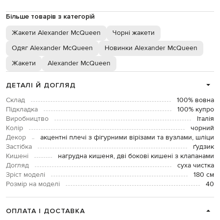
Більше товарів з категорій
Жакети Alexander McQueen
Чорні жакети
Одяг Alexander McQueen
Новинки Alexander McQueen
Жакети
Alexander McQueen
ДЕТАЛІ Й ДОГЛЯД
Склад
100% вовна
Підкладка
100% купро
Виробництво
Італія
Колір
чорний
Декор
акцентні плечі з фігурними вірізами та вузлами, шліци
Застібка
ґудзик
Кишені
нагрудна кишеня, дві бокові кишені з клапанами
Догляд
суха чистка
Зріст моделі
180 см
Розмір на моделі
40
ОПЛАТА І ДОСТАВКА