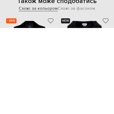
Також може сподобатись
Схожі за кольором
Схожі за фасоном
- 39%
NEW
ERMANNO SCERVINO
ALEXANDER MCQUEEN
159 236
95 543 грн
128 786 грн
S/M
M/L
XS
M