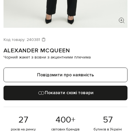
ШУКАЄТЕ НОВИЙ ОБРАЗ?
Давайте підберемо щось ще
Код товару:
240381
ALEXANDER MCQUEEN
Схожі товари
Чорний жакет з вовни з акцентними плечима
Повідомити про наявність
Показати схожі товари
27
400
+
57
років на ринку
світових брендів
бутиків в Україні