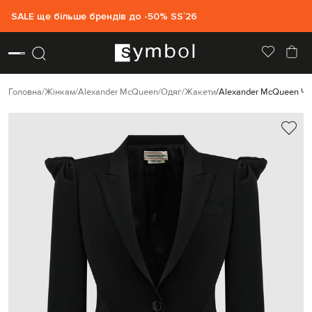
SALE ще більше брендів до -50% SS`26
Головна
Жінкам
Alexander McQueen
Одяг
Жакети
Alexander McQueen Чо