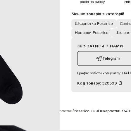
ручне або машинне прання
років на ринку
сві
Більше товарів з категорій
Шкарпетки Peserico
Сині 
Новинки Peserico
Шкарпе
ЗВʼЯЗАТИСЯ З НАМИ
Telegram
Графік роботи колцентру:
Пн-Пт
Код товару:
320599
овікам
Peserico
Аксесуари
Шкарпетки
Peserico Сині шкарпетки
R740