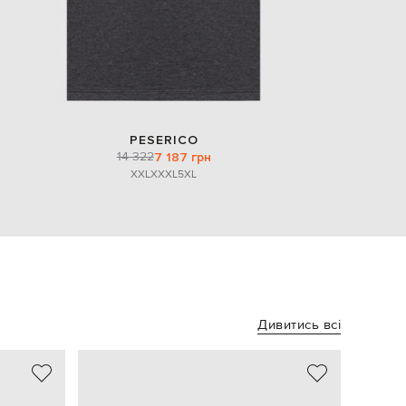
PESERICO
14 322
7 187 грн
XXL
XXXL
5XL
Дивитись всі