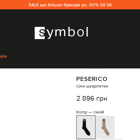
SALE ще більше брендів до -50% SS`26
овікам
Peserico
Аксесуари
Шкарпетки
Peserico Сині шкарпетки
R740
ale
Код товару:
320599
PESERICO
Сині шкарпетки
2 896 грн
Колір —
синій