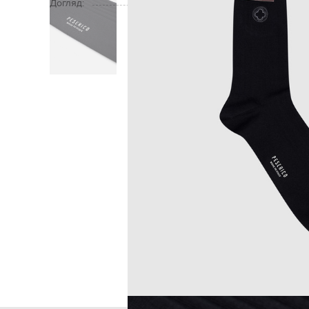
Догляд:
Головна
Чол