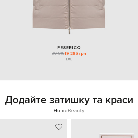
PESERICO
38 518
19 285 грн
L
XL
Додайте затишку та краси
Home
Beauty