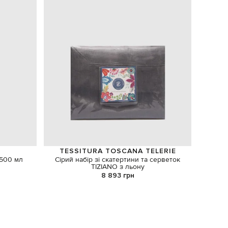
TESSITURA TOSCANA TELERIE
 500 мл
Сірий набір зі скатертини та серветок
Ска
TIZIANO з льону
8 893 грн