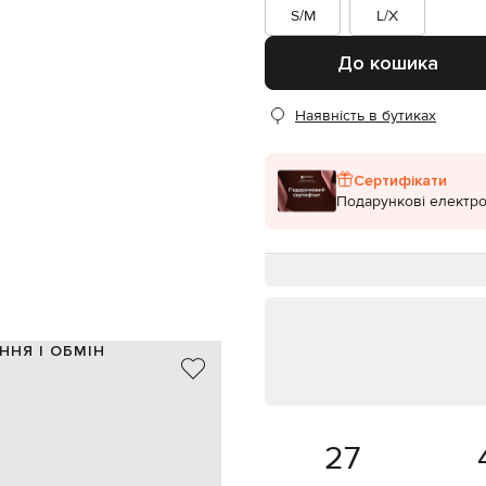
S/M
L/X
До кошика
Наявність в бутиках
Сертифікати
Подарункові електро
ННЯ І ОБМІН
90% бавовна, 10% нейлон
Італія
синій
27
брендова вишивка
L/X