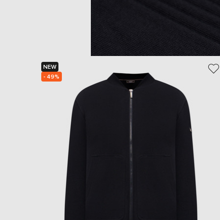
NEW
- 49%