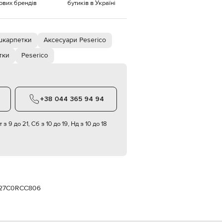
тових брендів
бутиків в Україні
Italy
€
EUR
Latvia
€
шкарпетки
Аксесуари Peserico
тки
Peserico
EUR
Lithuania
€
EUR
Luxembourg
€
+38 044 365 94 94
EUR
Netherlands
 з 9 до 21, Сб з 10 до 19, Нд з 10 до 18
€
PLN
Poland
zł
EUR
Portugal
€
27C0RCC806
EUR
Romania
€