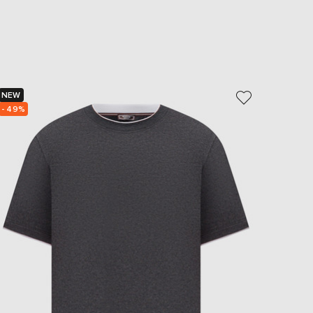
EUR
Slovakia
€
EUR
Slovenia
€
NEW
NEW
EUR
Spain
- 49%
- 49%
€
EUR
Sweden
€
UAH
Ukraine
₴
EUR
Other
€