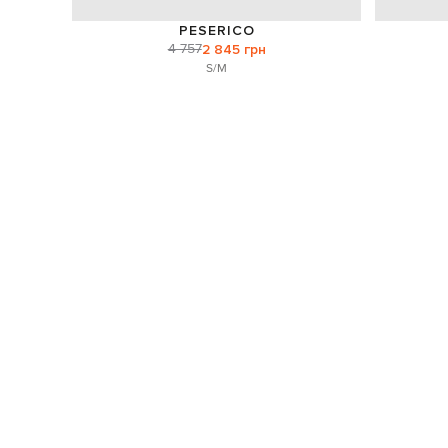
PESERICO
4 757
2 845 грн
S/M