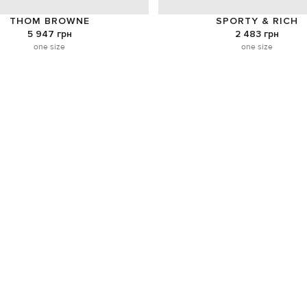
THOM BROWNE
SPORTY & RICH
5 947 грн
2 483 грн
one size
one size