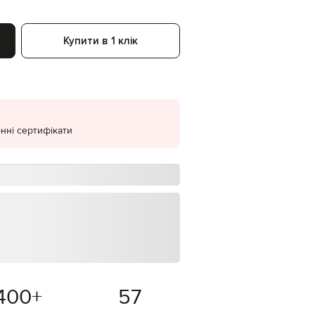
EUR
Denmark
€
Купити в 1 клік
EUR
Estonia
€
EUR
Finland
€
нні сертифікати
EUR
France
€
EUR
Germany
€
EUR
Greece
€
EUR
Hungary
€
400
+
57
EUR