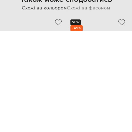
Схожі за кольором
Схожі за фасоном
NEW
- 49%
STEFANO RICCI
STURLINI
17 682
174 850 грн
8 842 грн
41
43
45
46
40
42
43
43.5
44