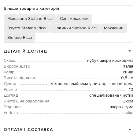
Більше товарів з категорій
Мокасини Stefano Ricci
Сині мокасини
Взуття Stefano Ricci
Новинки Stefano Ricci
Мокасини
Stefano Ricci
ДЕТАЛІ Й ДОГЛЯД
Склад
нубук шкіри крокодила
Виробництво
Італія
Колір
синій
Висота підошви
0,5 см
Декор
металева емблема у вигляді голови орла
Розмір
10
Догляд
спеціалізована чистка
Внутрішнє оздоблення
шкіра
Підошва
шкіра / гума
Устілка
шкіра
ОПЛАТА І ДОСТАВКА