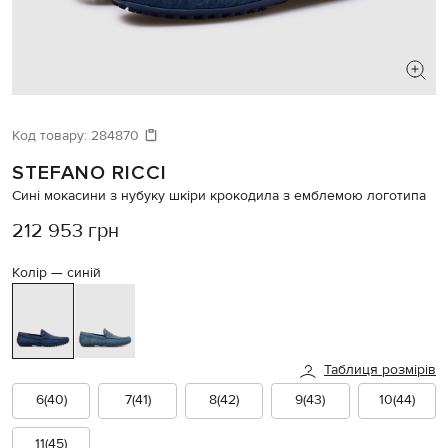
ШУКАЄТЕ НОВИЙ ОБРАЗ?
Давайте підберемо щось ще
Код товару:
284870
STEFANO RICCI
Схожі товари
Сині мокасини з нубуку шкіри крокодила з емблемою логотипа
212 953 грн
Колір —
синій
Таблиця розмірів
6(40)
7(41)
8(42)
9(43)
10(44)
11(45)