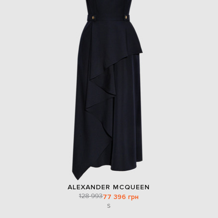
ALEXANDER MCQUEEN
128 993
77 396 грн
S