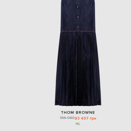
THOM BROWNE
166 940
83 497 грн
M
L