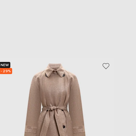
NEW
NEW
- 29%
- 30%