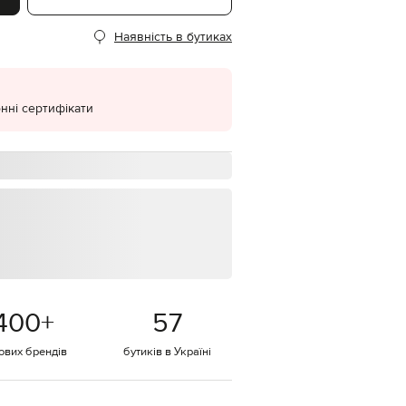
EUR
Наявність в бутиках
Denmark
€
EUR
Estonia
€
нні сертифікати
EUR
Finland
€
EUR
France
€
EUR
Germany
€
EUR
Greece
400
+
57
€
EUR
тових брендів
бутиків в Україні
Hungary
€
EUR