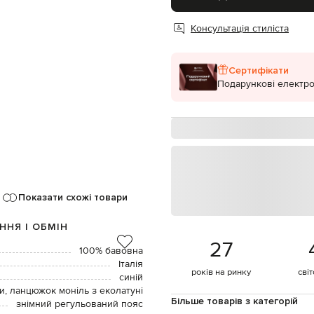
Консультація стиліста
Сертифікати
Подарункові електро
Показати схожі товари
ННЯ І ОБМІН
27
100% бавовна
Італія
років на ринку
сві
синій
и, ланцюжок моніль з еколатуні
Більше товарів з категорій
знімний регульований пояс