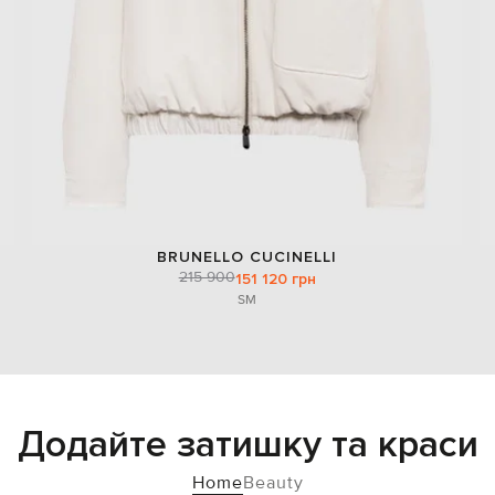
BRUNELLO CUCINELLI
215 900
151 120 грн
S
M
Додайте затишку та краси
Home
Beauty