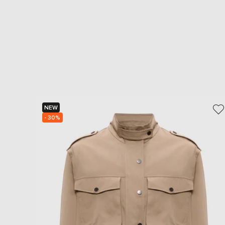
NEW
- 30%