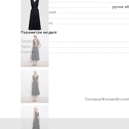
Застібка:
Догляд:
ручне аб
Підкладка деталей:
Зріст моделі:
Розмір на моделі:
Параметри моделі
Груди:
Талія:
Стегна:
Головна
Жінкам
Brunell