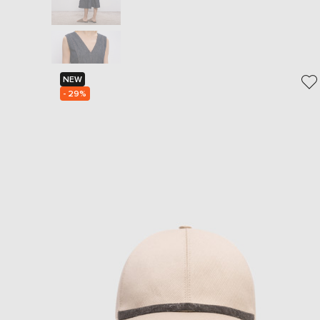
NEW
- 29%