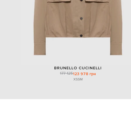
BRUNELLO CUCINELLI
177 125
123 978 грн
XS
S
M