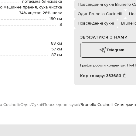
потаємна блискавка
Повсякденні сукні Brunello Cu
о машинне прання, суха чистка
74% ацетат, 26% шовк
Одяг Brunello Cucinelli
Нов
180 см
Повсякденні сукні
Brunello
S
ЗВʼЯЗАТИСЯ З НАМИ
83 см
57 см
Telegram
87 см
Графік роботи колцентру:
Пн-Пт
Код товару:
333683
o Cucinelli
Одяг
Сукні
Повсякденні сукні
Brunello Cucinelli Синя джи