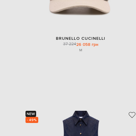
BRUNELLO CUCINELLI
37 224
26 058 грн
M
NEW
- 49%