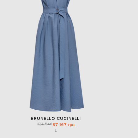
BRUNELLO CUCINELLI
124 546
87 167 грн
L