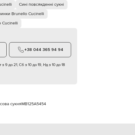
Italy
cinelli
Сині повсякденні сукні
€
инки Brunello Cucinelli
EUR
Latvia
 Cucinelli
€
EUR
Lithuania
€
+38 044 365 94 94
EUR
Luxembourg
€
 з 9 до 21, Сб з 10 до 19, Нд з 10 до 18
EUR
Netherlands
€
PLN
Poland
zł
нсова сукня
MB125A5454
EUR
Portugal
€
EUR
Romania
€