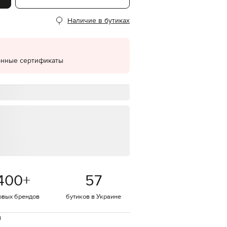
EUR
Наличие в бутиках
Denmark
€
EUR
Estonia
€
онные сертификаты
EUR
Finland
€
EUR
France
€
EUR
Germany
€
EUR
Greece
400
+
57
€
EUR
овых брендов
бутиков в Украине
Hungary
€
й
EUR