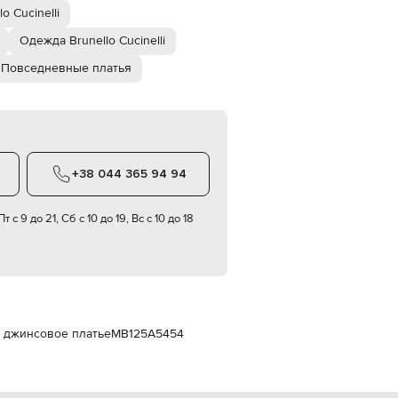
Italy
 Cucinelli
€
Одежда Brunello Cucinelli
EUR
Latvia
Повседневные платья
€
EUR
Lithuania
€
EUR
Luxembourg
+38 044 365 94 94
€
EUR
Netherlands
т с 9 до 21, Сб с 10 до 19, Вс с 10 до 18
€
PLN
Poland
zł
EUR
Portugal
€
ее джинсовое платье
MB125A5454
EUR
Romania
€