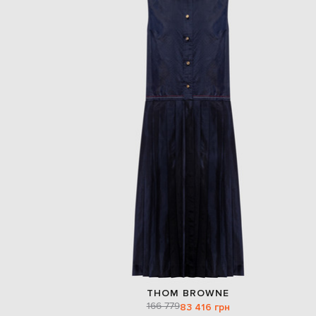
THOM BROWNE
166 779
83 416 грн