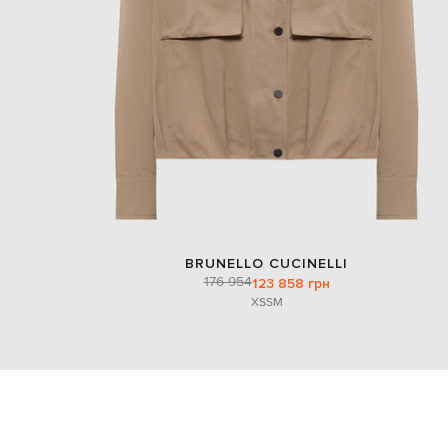
BRUNELLO CUCINELLI
176 954
123 858 грн
XS
S
M