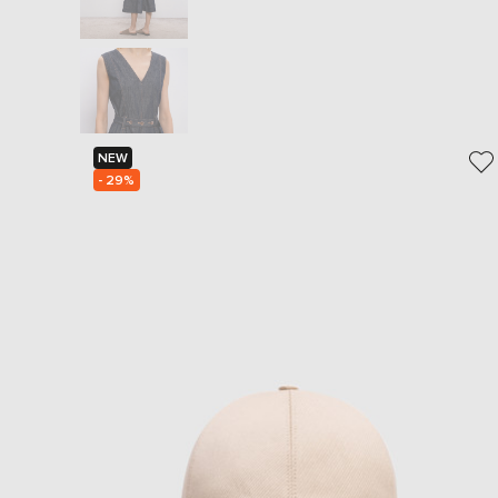
NEW
- 29%