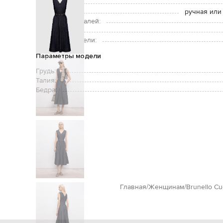
Застежка:
Уход:
ручная или
Подкладка деталей:
Рост модели:
Размер на модели:
Параметры модели
Грудь:
Талия:
Бедра:
Главная
Женщинам
Brunello Cuc