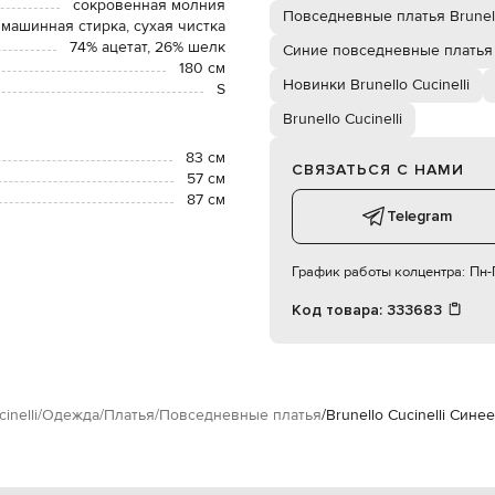
сокровенная молния
Повседневные платья Brunello
 машинная стирка, сухая чистка
74% ацетат, 26% шелк
Синие повседневные платья
180 см
Новинки Brunello Cucinelli
S
Brunello Cucinelli
83 см
СВЯЗАТЬСЯ С НАМИ
57 см
87 см
Telegram
График работы колцентра:
Пн-П
Код товара:
333683
inelli
Одежда
Платья
Повседневные платья
Brunello Cucinelli Син