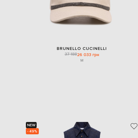
BRUNELLO CUCINELLI
37 188
26 033 грн
M
NEW
- 49%