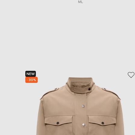
M
L
NEW
- 30%