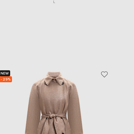
L
NEW
NEW
- 29%
- 30%