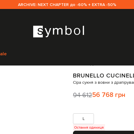
ARCHIVE: NEXT CHAPTER до -60% + EXTRA -50%
lli
Одяг
Сукні
Повсякденні сукні
Brunello Cucinelli Сіра сукня з во
ale
Код товару:
300921
BRUNELLO CUCINEL
Сіра сукня з вовни з драпірув
94 612
56 768 грн
L
Остання одиниця