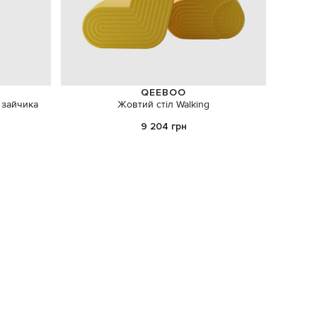
QEEBOO
 зайчика
Жовтий стіл Walking
Жо
9 204 грн