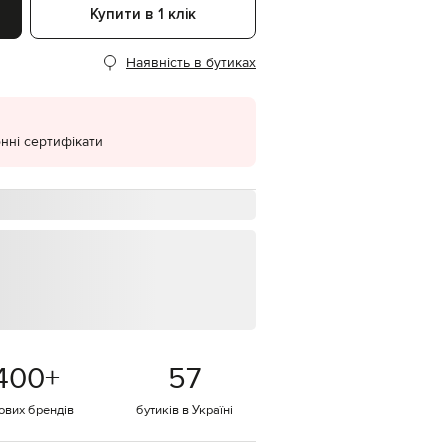
Купити в 1 клік
EUR
Denmark
€
Наявність в бутиках
EUR
Estonia
€
нні сертифікати
EUR
Finland
€
EUR
France
€
EUR
Germany
€
EUR
Greece
€
400
+
57
EUR
Hungary
€
тових брендів
бутиків в Україні
EUR