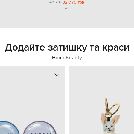
46 790
32 779 грн
XL
Додайте затишку та краси
Home
Beauty