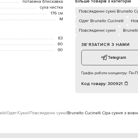
Більше товарів з категорій
потаємна блискавка
суха чистка
Повсякденні сукні Brunello Cu
176 см
М
Одяг Brunello Cucinelli
Нов
Повсякденні сукні
Brunello
83
60
ЗВʼЯЗАТИСЯ З НАМИ
90
Telegram
Графік роботи колцентру:
Пн-Пт
Код товару:
300921
lli
Одяг
Сукні
Повсякденні сукні
Brunello Cucinelli Сіра сукня з во