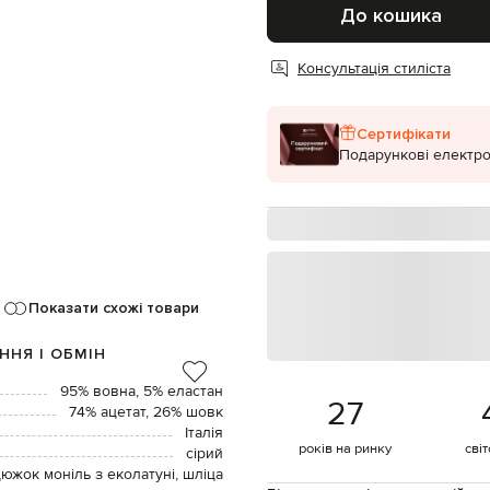
До кошика
Консультація стиліста
Сертифікати
Подарункові електро
Показати схожі товари
ННЯ І ОБМІН
95% вовна, 5% еластан
27
74% ацетат, 26% шовк
Італія
років на ринку
сві
сірий
южок моніль з еколатуні, шліца