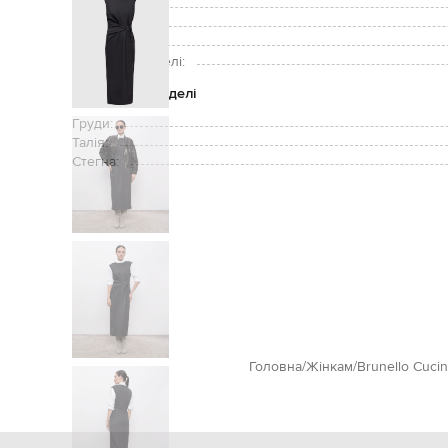
Застібка:
Догляд:
Зріст моделі:
Розмір на моделі:
Параметри моделі
Груди:
Талія:
Стегна:
Головна
Жінкам
Brunello Cucine