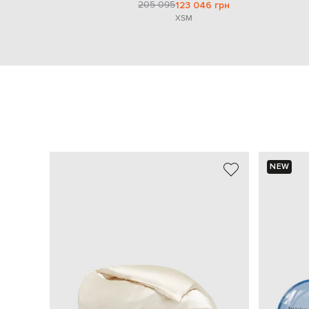
205 095
123 046 грн
XS
M
NEW