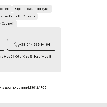
Italy
€
cinelli
Сірі повсякденні сукні
EUR
Latvia
инки Brunello Cucinelli
€
 Cucinelli
EUR
Lithuania
€
EUR
Luxembourg
+38 044 365 94 94
€
EUR
 з 9 до 21, Сб з 10 до 19, Нд з 10 до 18
Netherlands
€
PLN
Poland
zł
EUR
Portugal
вни з драпіруванням
MG912AFC51
€
EUR
Romania
€