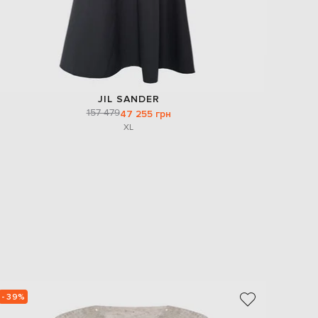
JIL SANDER
157 479
47 255 грн
XL
- 39%
- 40%