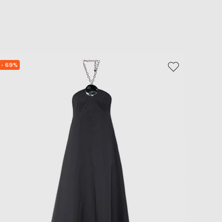
EUR
Slovakia
€
EUR
Slovenia
€
- 69%
NEW
EUR
Spain
€
EUR
Sweden
€
UAH
Ukraine
₴
EUR
Other
€