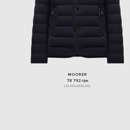
MOORER
78 792 грн
L
XL
XXL
XXXL
4XL