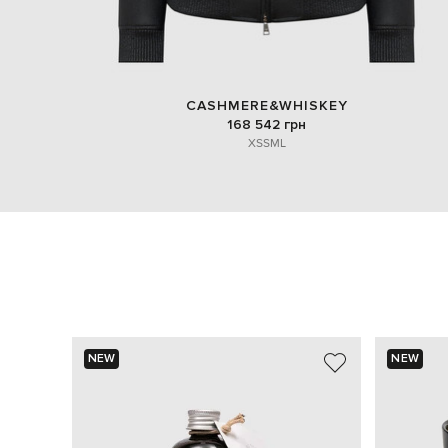
CASHMERE&WHISKEY
168 542 грн
XS
S
M
L
NEW
NEW