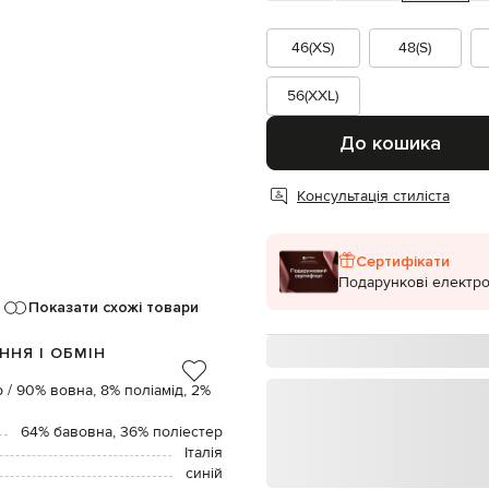
46(XS)
48(S)
56(XXL)
До кошика
Консультація стиліста
Сертифікати
Подарункові електро
Показати схожі товари
ННЯ І ОБМІН
 / 90% вовна, 8% поліамід, 2%
64% бавовна, 36% поліестер
Італія
синій