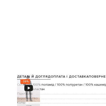
ДЕТАЛІ Й ДОГЛЯД
ОПЛАТА І ДОСТАВКА
ПОВЕРНЕ
- 39%
Склад:
100% поліамід / 100% поліуретан / 100% кашемір
еластан
Підкладка:
Виробництво:
Колір: