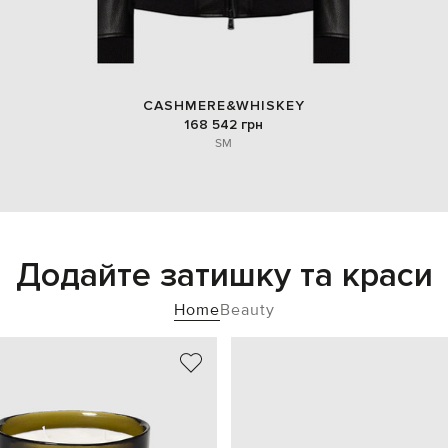
CASHMERE&WHISKEY
168 542 грн
S
M
Додайте затишку та краси
Home
Beauty