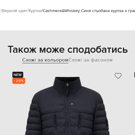
г
Верхній одяг
Куртки
Cashmere&Whiskey Синя стьобана куртка з гр
Також може сподобатись
Схожі за кольором
Схожі за фасоном
NEW
- 20%