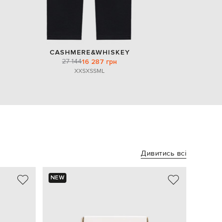
CASHMERE&WHISKEY
27 144
16 287 грн
XXS
XS
S
M
L
Дивитись всі
NEW