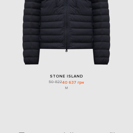
STONE ISLAND
50 822
40 637 грн
M