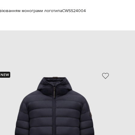
EUR
Slovakia
авіюванням монограми логотипа
CWSS24004
€
EUR
Slovenia
€
EUR
Spain
€
EUR
Sweden
€
NEW
NEW
UAH
Ukraine
₴
EUR
Other
€