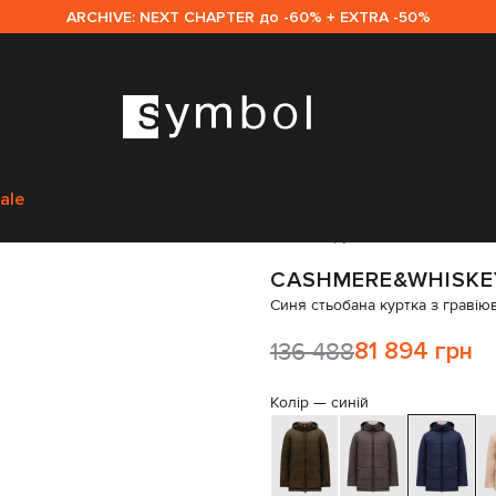
ARCHIVE: NEXT CHAPTER до -60% + EXTRA -50%
г
Верхній одяг
Куртки
Cashmere&Whiskey Синя стьобана куртка з гр
ale
Код товару:
267887
CASHMERE&WHISKE
Синя стьобана куртка з граві
136 488
81 894 грн
Колір —
синій