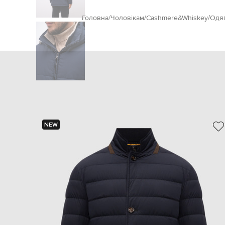
Головна
Чоловікам
Cashmere&Whiskey
Одя
NEW