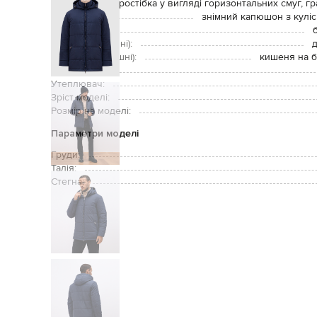
Декор:
простібка у вигляді горизонтальних смуг, 
Додатково:
знімний капюшон з куліс
Застібка:
Кишені (зовнішні):
д
Кишені (внутрішні):
кишеня на б
Догляд:
Утеплювач:
Зріст моделі:
Розмір на моделі:
Параметри моделі
Груди:
Талія:
Стегна: