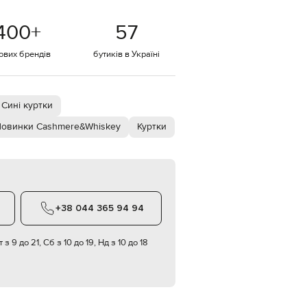
Italy
€
400
+
57
EUR
Latvia
€
тових брендів
бутиків в Україні
EUR
Lithuania
€
Сині куртки
EUR
овинки Cashmere&Whiskey
Куртки
Luxembourg
€
EUR
Netherlands
€
PLN
Poland
+38 044 365 94 94
zł
EUR
 з 9 до 21, Сб з 10 до 19, Нд з 10 до 18
Portugal
€
EUR
Romania
€