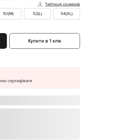
Таблиця розмірів
EUR
Denmark
50(M)
52(L)
54(XL)
€
EUR
Estonia
€
Купити в 1 клік
EUR
Finland
€
EUR
France
€
нні сертифікати
EUR
Germany
€
EUR
Greece
€
EUR
Hungary
€
EUR