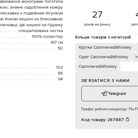
гравіювання монограми логотипа
кою, знімне оздоблення коміру
27
блискавка з подвійним бігунком
ві бокові кишені на блискавках
років на ринку
сві
лискавці, дві кишені на ґудзику
спеціалізована чистка
100% поліестер
Більше товарів з категорій
187 см
Куртки Cashmere&Whiskey
50
Одяг Cashmere&Whiskey
Н
Cashmere&Whiskey
102
86
94
ЗВʼЯЗАТИСЯ З НАМИ
Telegram
Графік роботи колцентру:
Пн-Пт
Код товару:
267887