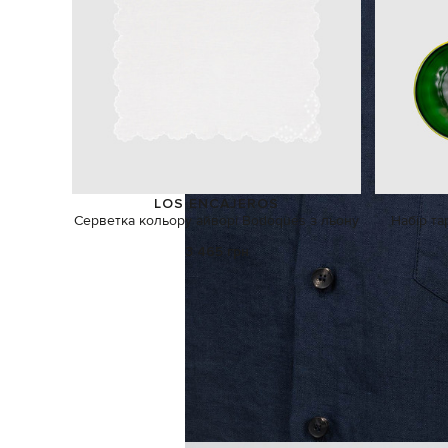
LOS ENCAJEROS
Серветка кольору айворі Bodoques з льону
Набір та
3 465 грн