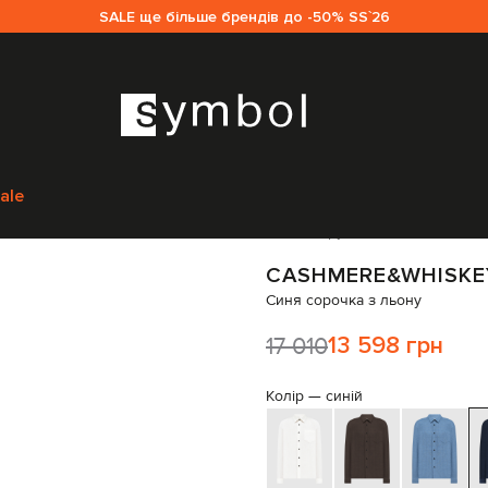
SALE ще більше брендів до -50% SS`26
Cashmere&Whiskey
Одяг
Сорочки
Cashmere&Whiskey Синя сорочка 
ale
Код товару:
292950
CASHMERE&WHISKE
Синя сорочка з льону
17 010
13 598 грн
Колір —
синій