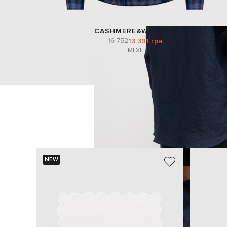
CASHMERE&WHISKEY
16 752
13 391 грн
M
L
XL
NEW