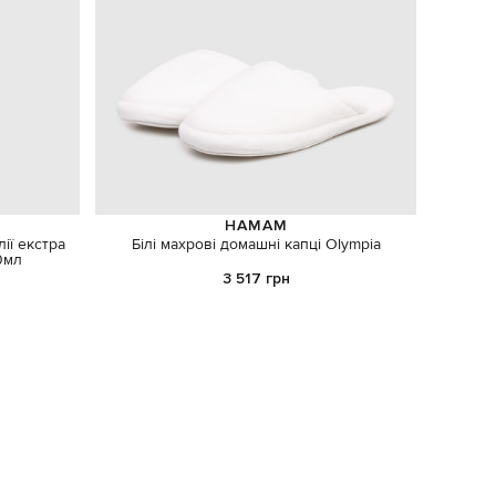
HAMAM
ії екстра
Білі махрові домашні капці Olympia
Білий 
0мл
3 517 грн