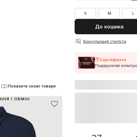
S
M
L
До кошика
Консультація стиліста
Сертифікати
Подарункові електро
Показати схожі товари
ННЯ І ОБМІН
100% льон
Італія
синій
фігурний низ
ґудзики