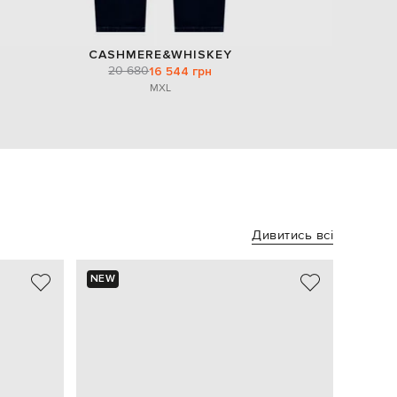
CASHMERE&WHISKEY
20 680
16 544 грн
M
XL
Дивитись всі
NEW
NEW