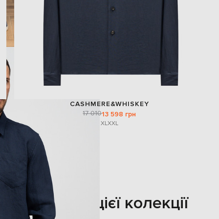
CASHMERE&WHISKEY
17 010
13 598 грн
XL
XXL
Також з цієї колекції