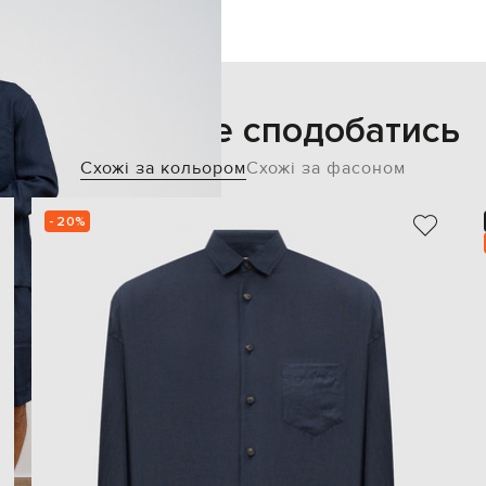
Також може сподобатись
Схожі за кольором
Схожі за фасоном
- 20%