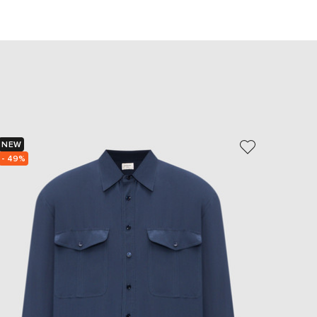
EUR
Slovakia
€
EUR
Slovenia
€
EUR
Spain
€
EUR
NEW
NEW
Sweden
€
- 49%
UAH
Ukraine
₴
EUR
Other
€