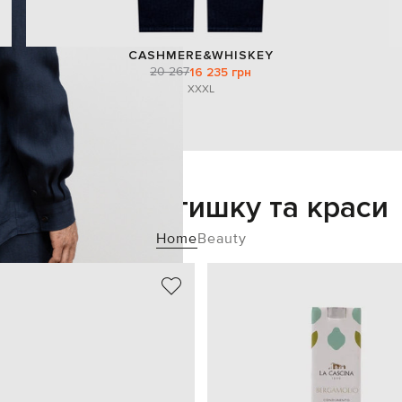
CASHMERE&WHISKEY
20 267
16 235 грн
XXXL
Додайте затишку та краси
Home
Beauty