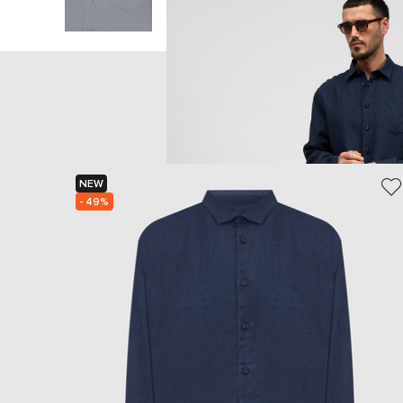
NEW
- 49%