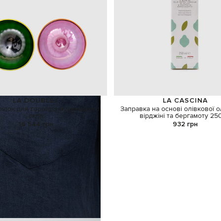
LA DOUBLEJ
LA CASCINA
рілок для горіхів з муранського
Заправка на основі олівкової ол
скла
вірджіні та бергамоту 25
16 544 грн
932 грн