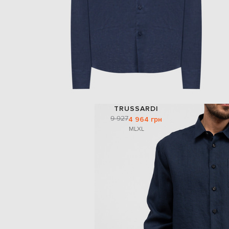
TRUSSARDI
9 927
4 964 грн
M
L
XL