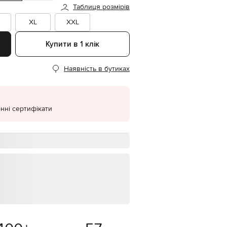
Таблиця розмірів
EUR
Denmark
XL
XXL
€
Купити в 1 клік
EUR
Estonia
€
Наявність в бутиках
EUR
Finland
€
EUR
нні сертифікати
France
€
EUR
Germany
€
EUR
Greece
€
EUR
Hungary
€
EUR