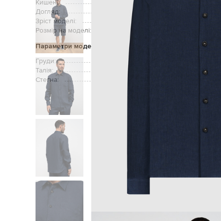
Кишені:
Догляд:
Зріст моделі:
Розмір на моделі:
Параметри моделі
Груди:
Талія:
Стегна:
Головна
Чоловікам