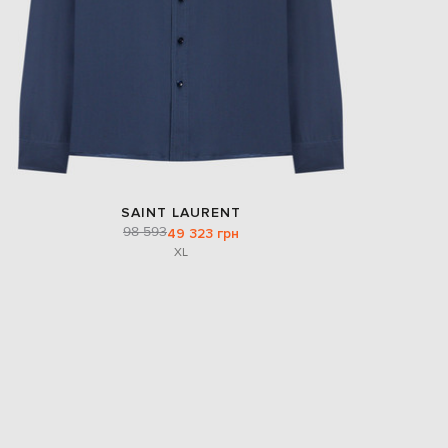
SAINT LAURENT
98 593
49 323 грн
XL