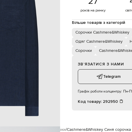
27
нагрудна накладна кишеня
суха чистка
років на ринку
сві
187 см
L
Більше товарів з категорій
Сорочки Cashmere&Whiskey
102
Одяг Cashmere&Whiskey
Н
86
94
Сорочки
Cashmere&Whisk
ЗВʼЯЗАТИСЯ З НАМИ
Telegram
Графік роботи колцентру:
Пн-Пт
Код товару:
292950
Cashmere&Whiskey
Одяг
Сорочки
Cashmere&Whiskey Синя сорочка 