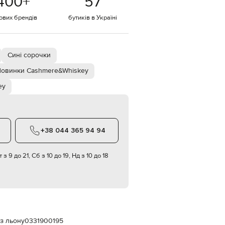
400
+
57
Italy
€
тових брендів
бутиків в Україні
EUR
Latvia
€
Сині сорочки
EUR
Lithuania
€
овинки Cashmere&Whiskey
ey
EUR
Luxembourg
€
EUR
Netherlands
€
+38 044 365 94 94
PLN
Poland
 з 9 до 21, Сб з 10 до 19, Нд з 10 до 18
zł
EUR
Portugal
€
EUR
Romania
€
з льону
0331900195