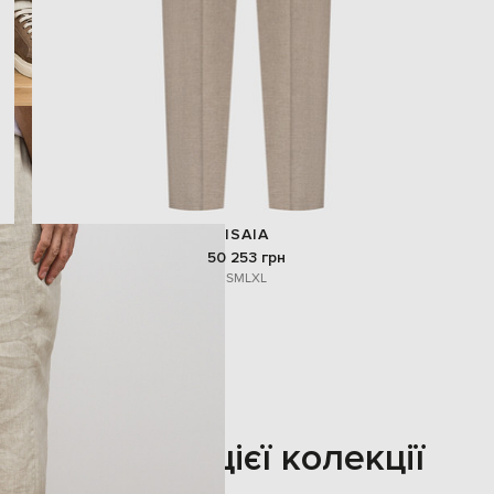
ISAIA
50 253 грн
S
M
L
XL
Також з цієї колекції