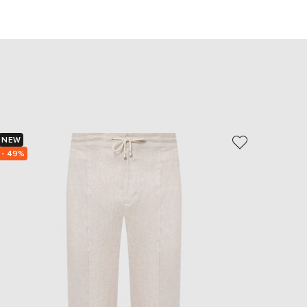
EUR
Slovakia
€
EUR
Slovenia
€
EUR
Spain
€
EUR
NEW
NEW
Sweden
€
- 49%
UAH
Ukraine
₴
EUR
Other
€