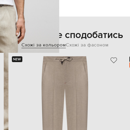
Також може сподобатись
Схожі за кольором
Схожі за фасоном
NEW