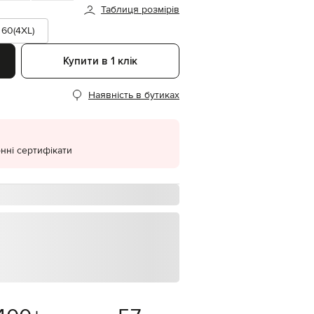
Таблиця розмірів
EUR
Denmark
60(4XL)
€
Купити в 1 клік
EUR
Estonia
€
Наявність в бутиках
EUR
Finland
€
EUR
нні сертифікати
France
€
EUR
Germany
€
EUR
Greece
€
EUR
Hungary
€
EUR