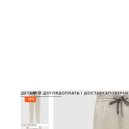
ДЕТАЛІ Й ДОГЛЯД
ОПЛАТА І ДОСТАВКА
ПОВЕРНЕ
- 19%
Склад:
Виробництво:
Колір:
Декор:
Застібка:
ґудзик, блиска