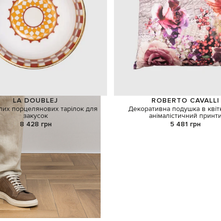
LA DOUBLEJ
ROBERTO CAVALLI
ілих порцелянових тарілок для
Декоративна подушка в квіт
закусок
анімалістичний принт
8 428 грн
5 481 грн