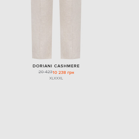
DORIANI CASHMERE
20 423
10 238 грн
XL
XXXL