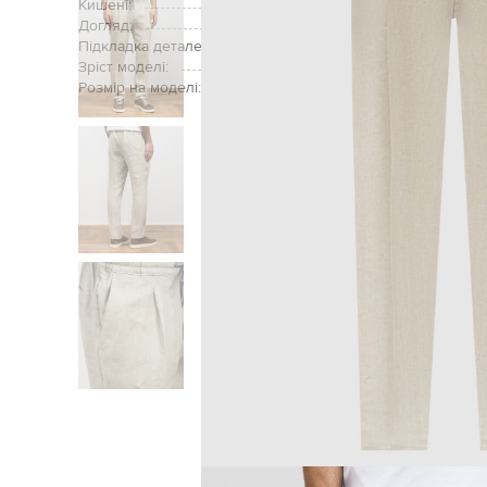
Кишені:
дві
Догляд:
Підкладка деталей:
Зріст моделі:
Розмір на моделі:
Головна
Чоловікам
Cashm