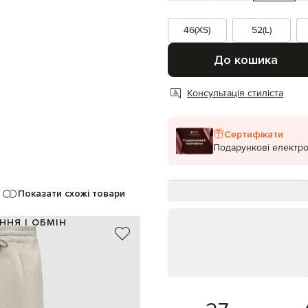
46(XS)
52(L)
До кошика
Консультація стиліста
Сертифікати
Подарункові електро
Показати схожі товари
ННЯ І ОБМІН
100% льон
Італія
бежевий
защипи
вка, еластичний пояс на шнурку