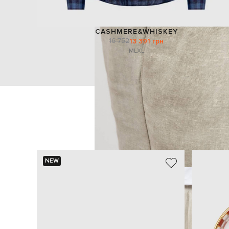
CASHMERE&WHISKEY
16 752
13 391 грн
M
L
XL
NEW