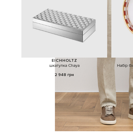
EICHHOLTZ
шкатулка Chaya
Набір б
2 948 грн