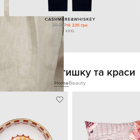
CASHMERE&WHISKEY
20 267
16 235 грн
XXXL
Додайте затишку та краси
Home
Beauty