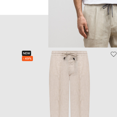
NEW
- 49%