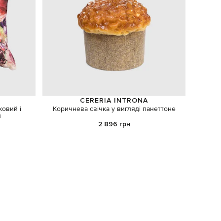
CERERIA INTRONA
ковий і
Коричнева свічка у вигляді панеттоне
Бежевий
и
2 896 грн