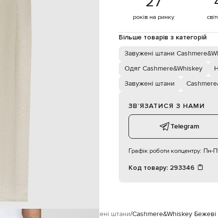
27
 бокові кишені, дві задні кишені
суха чистка
років на ринку
сві
70% поліестер, 30% бавовна
187 см
Більше товарів з категорій
48
Завужені штани Cashmere&W
Одяг Cashmere&Whiskey
Н
Завужені штани
Cashmere
ЗВʼЯЗАТИСЯ З НАМИ
Telegram
Графік роботи колцентру:
Пн-Пт
Код товару:
293346
ere&Whiskey
Одяг
Штани
Завужені штани
Cashmere&Whiskey Бежеві 