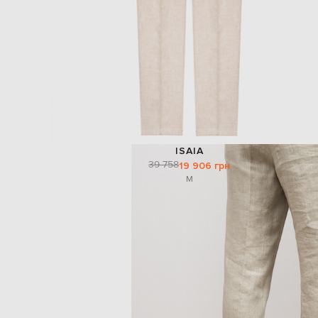
ISAIA
39 758
19 906 грн
M