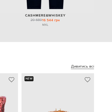
CASHMERE&WHISKEY
20 680
16 544 грн
M
XL
Дивитись всі
NEW