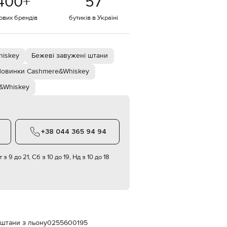
400
+
57
Italy
€
тових брендів
бутиків в Україні
EUR
Latvia
€
hiskey
Бежеві завужені штани
EUR
Lithuania
€
овинки Cashmere&Whiskey
&Whiskey
EUR
Luxembourg
€
EUR
Netherlands
€
+38 044 365 94 94
PLN
Poland
 з 9 до 21, Сб з 10 до 19, Нд з 10 до 18
zł
EUR
Portugal
€
EUR
Romania
€
штани з льону
0255600195