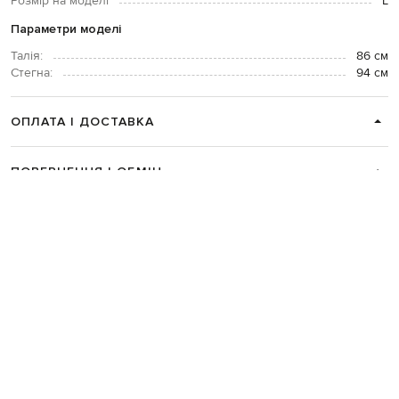
Розмір на моделі
L
Параметри моделі
Талія:
86 см
Стегна:
94 см
ОПЛАТА І ДОСТАВКА
ПОВЕРНЕННЯ І ОБМІН
ЗВʼЯЗАТИСЯ З НАМИ
Telegram
+38 044 365 94 94
Графік роботи колцентру:
Пн-Пт з 9 до 21, Сб з 10 до 19, Нд з 10
до 18
Код товару:
317679