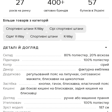
27
400
+
57
років на ринку
світових брендів
бутиків в Україні
Більше товарів з категорій
Спортивні штани K-Way
Сірі спортивні штани
Одяг K-Way
Спортивні штани
K-Way
ДЕТАЛІ Й ДОГЛЯД
Склад
80% поліестер, 20% віскоза
Підкладка
100% поліестер
Колір
сірий
Декор
фактурна емблема
Додатково
регульований пояс на липучках, снігозахисні
манжети, блискавки на щиколотках
Застібка
кнопки, гачок, блискавка, еластичний пояс
Кишені
дві бокові кишені на блискавках, задня кишеня на
блискавці
Догляд
ручне або машинне прання
Утеплювач
100% поліестер
Зріст моделі
187 см