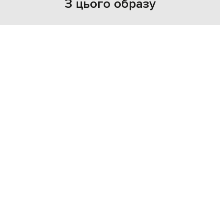
З цього образу
- 40%
CITIZENS OF HUMANITY
PESERICO
20 009
11 995 грн
15 510 грн
S
M
XS
M
L