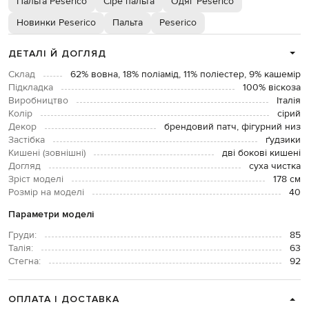
Пальта Peserico
Сіре пальта
Одяг Peserico
Новинки Peserico
Пальта
Peserico
ДЕТАЛІ Й ДОГЛЯД
Склад
62% вовна, 18% поліамід, 11% поліестер, 9% кашемір
Підкладка
100% віскоза
Виробництво
Італія
Колір
сірий
Декор
брендовий патч, фігурний низ
Застібка
ґудзики
Кишені (зовнішні)
дві бокові кишені
Догляд
суха чистка
Зріст моделі
178 см
Розмір на моделі
40
Параметри моделі
Груди:
85
Талія:
63
Стегна:
92
ОПЛАТА І ДОСТАВКА