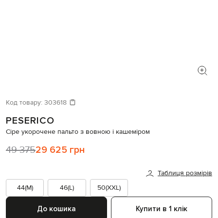
Код товару:
303618
PESERICO
Сіре укорочене пальто з вовною і кашеміром
49 375
29 625 грн
Таблиця розмірів
44(M)
46(L)
50(XXL)
До кошика
Купити в 1 клік