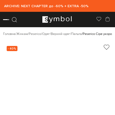
ARCHIVE: NEXT CHAPTER до -60% + EXTRA -50%
Головна
Жінкам
Peserico
Одяг
Верхній одяг
Пальта
Peserico Сіре укороч
- 40%