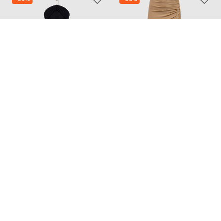
MAGDA BUTRYM
MAGDA BUTRYM
74 242
53 562
22 284 грн
16 080 грн
S
S
M
Додайте затишку та краси
Home
Beauty