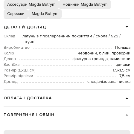
Аксесуари Magda Butrym
Новинки Magda Butrym
Сережки
Magda Butrym
ДЕТАЛІ Й ДОГЛЯД
Склад
латунь з гіпоалергенним покриттям / смола / 925 /
штучні
Виробництво
Польща
Колір
червоний, білий, прозорий
Декор
фактурна троянда, намистини
Застібка
цвяшки
Розмір (ДхШ, см)
1,5х1,5 см
Розмір підвіски
7,5 см
Догляд
спеціалізована чистка
ОПЛАТА І ДОСТАВКА
ПОВЕРНЕННЯ І ОБМІН