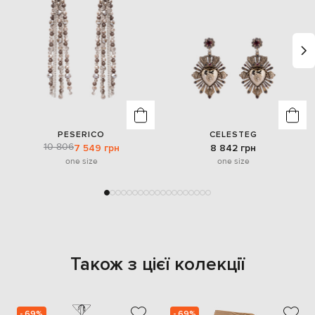
PESERICO
CELESTEG
10 806
7 549 грн
8 842 грн
one size
one size
Також з цієї колекції
- 69%
- 69%