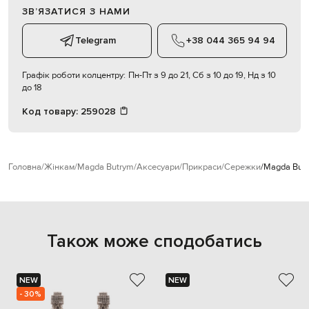
ЗВʼЯЗАТИСЯ З НАМИ
Telegram
+38 044 365 94 94
Графік роботи колцентру:
Пн-Пт з 9 до 21, Сб з 10 до 19, Нд з 10
до 18
Код товару:
259028
Головна
Жінкам
Magda Butrym
Аксесуари
Прикраси
Сережки
Magda Butr
Також може сподобатись
NEW
NEW
- 30%