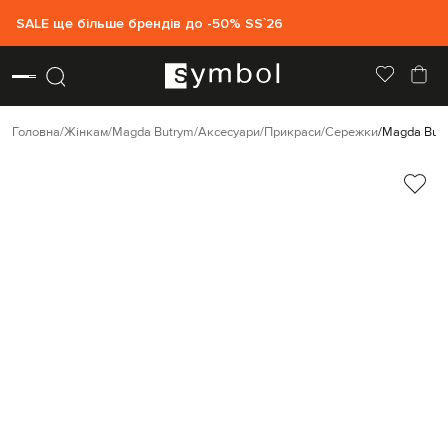
SALE ще більше брендів до -50% SS`26
Головна
Жінкам
Magda Butrym
Аксесуари
Прикраси
Сережки
Magda Butr