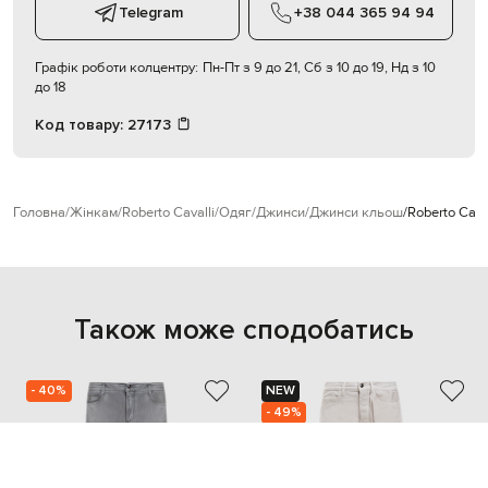
Telegram
+38 044 365 94 94
Графік роботи колцентру:
Пн-Пт з 9 до 21, Сб з 10 до 19, Нд з 10
до 18
Код товару:
27173
Головна
Жінкам
Roberto Cavalli
Одяг
Джинси
Джинси кльош
Roberto Cava
Також може сподобатись
- 40%
NEW
- 49%