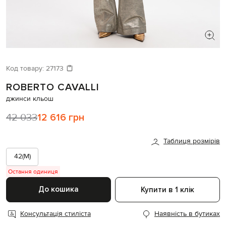
ШУКАЄТЕ НОВИЙ ОБРАЗ?
Давайте підберемо щось ще
Код товару:
27173
ROBERTO CAVALLI
Схожі товари
джинси кльош
42 033
12 616 грн
Таблиця розмірів
42(M)
Остання одиниця
До кошика
Купити в 1 клік
Консультація стиліста
Наявність в бутиках