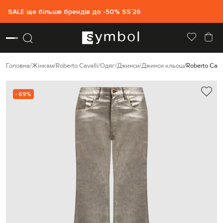
SALE ще більше брендів до -50% SS`26
Головна
Жінкам
Roberto Cavalli
Одяг
Джинси
Джинси кльош
Roberto Cava
- 69%