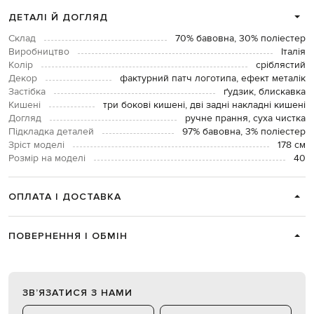
ДЕТАЛІ Й ДОГЛЯД
Склад
70% бавовна, 30% поліестер
Виробництво
Італія
Колір
сріблястий
Декор
фактурний патч логотипа, ефект металік
Застібка
ґудзик, блискавка
Кишені
три бокові кишені, дві задні накладні кишені
Догляд
ручне прання, суха чистка
Підкладка деталей
97% бавовна, 3% поліестер
Зріст моделі
178 см
Розмір на моделі
40
ОПЛАТА І ДОСТАВКА
ПОВЕРНЕННЯ І ОБМІН
ЗВʼЯЗАТИСЯ З НАМИ