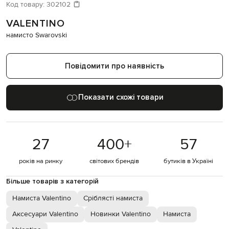
Давайте підберемо щось ще
Код товару:
302102
VALENTINO
Схожі товари
намисто Swarovski
Повідомити про наявність
Показати схожі товари
27
400
+
57
років на ринку
світових брендів
бутиків в Україні
Більше товарів з категорій
Намиста Valentino
Сріблясті намиста
Аксесуари Valentino
Новинки Valentino
Намиста