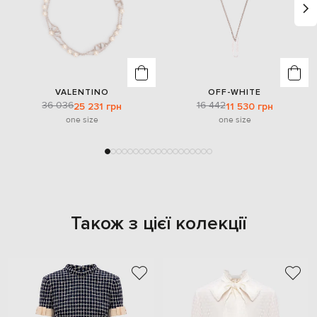
VALENTINO
OFF-WHITE
36 036
16 442
25 231 грн
11 530 грн
one size
one size
Також з цієї колекції