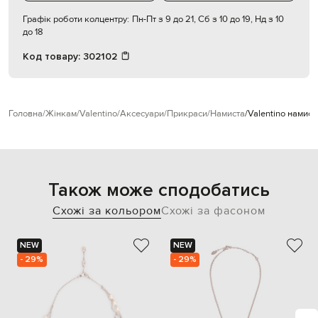
Графік роботи колцентру:
Пн-Пт з 9 до 21, Сб з 10 до 19, Нд з 10
до 18
Код товару:
302102
Головна
Жінкам
Valentino
Аксесуари
Прикраси
Намиста
Valentino намист
Також може сподобатись
Схожі за кольором
Схожі за фасоном
NEW
NEW
- 29%
- 29%