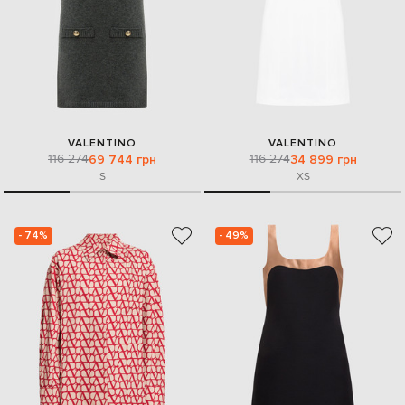
VALENTINO
VALENTINO
116 274
116 274
69 744 грн
34 899 грн
S
XS
- 74%
- 49%