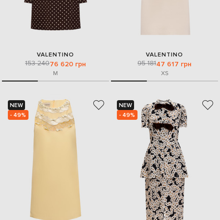
VALENTINO
VALENTINO
153 240
95 181
76 620 грн
47 617 грн
M
XS
NEW
NEW
- 49%
- 49%