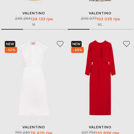
VALENTINO
VALENTINO
248 264
206 077
124 133 грн
103 039 грн
M
M
L
NEW
NEW
- 50%
- 49%
VALENTINO
VALENTINO
153 240
221 794
76 620 грн
110 898 грн