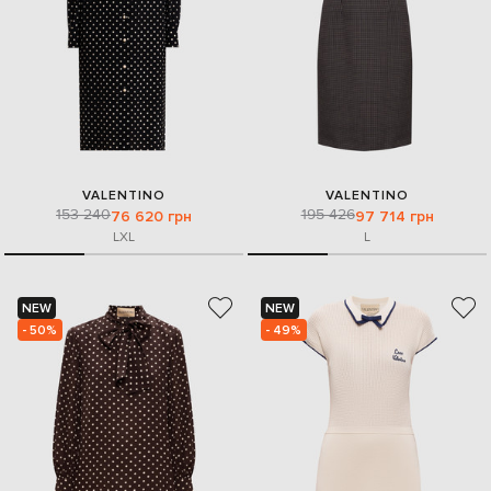
VALENTINO
VALENTINO
153 240
195 426
76 620 грн
97 714 грн
L
XL
L
NEW
NEW
- 50%
- 49%