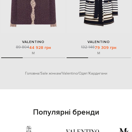
VALENTINO
VALENTINO
89 804
132 146
44 928 грн
79 309 грн
M
M
Головна
Sale жінкам
Valentino
Одяг
Кардигани
Популярні бренди