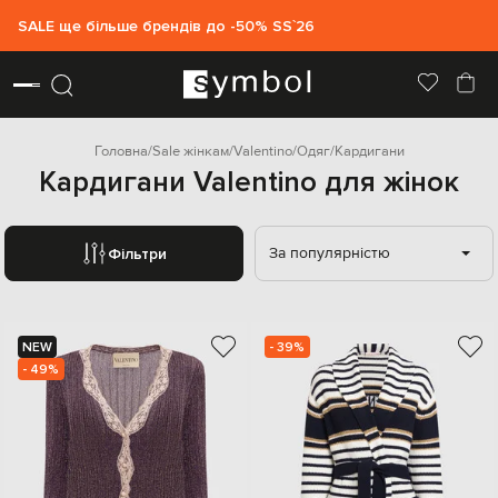
SALE ще більше брендів до -50% SS`26
Головна
Sale жінкам
Valentino
Одяг
Кардигани
Кардигани Valentino для жінок
За популярністю
Фільтри
NEW
- 39%
- 49%