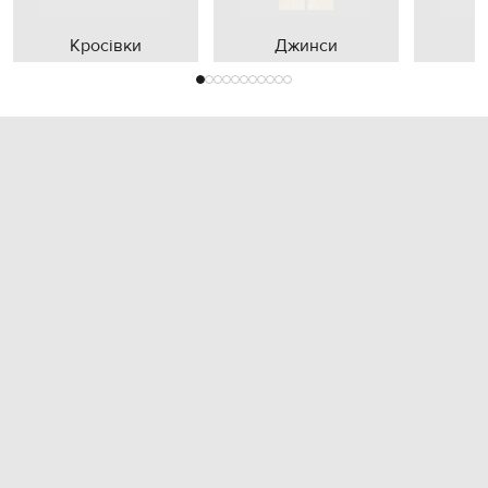
Кросівки
Джинси