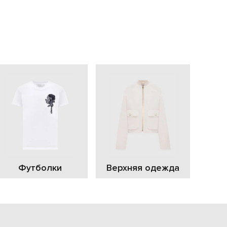
EUR
Slovakia
€
EUR
Slovenia
€
EUR
Spain
€
EUR
Sweden
€
UAH
Ukraine
₴
EUR
Other
Футболки
Верхняя одежда
€