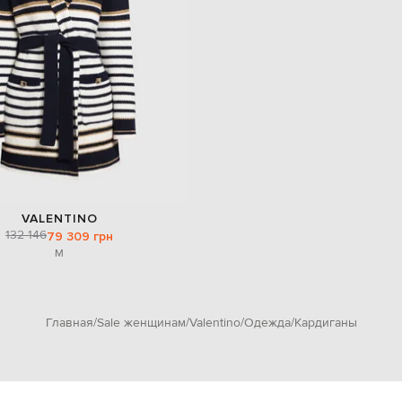
VALENTINO
132 146
79 309 грн
M
Главная
Sale женщинам
Valentino
Одежда
Кардиганы