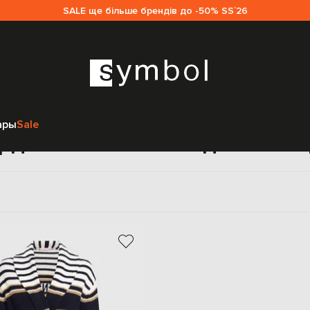
SALE ще більше брендів до -50% SS`26
Главная
Sale женщинам
Valentino
Одежда
Кардиганы
ары
Sale
рдиганы Valentino для жен