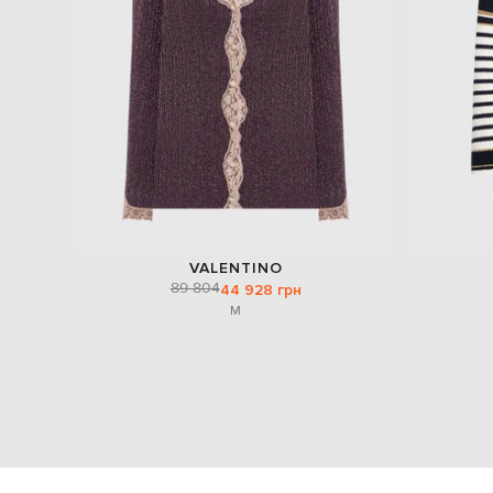
VALENTINO
89 804
44 928 грн
M