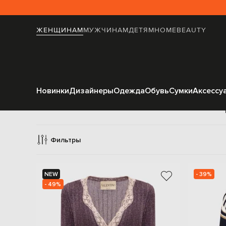
ЖЕНЩИНАМ
МУЖЧИНАМ
ДЕТЯМ
HOME
BEAUTY
Новинки
Дизайнеры
Одежда
Обувь
Сумки
Аксессу
Ка
Фильтры
NEW
- 39%
- 49%