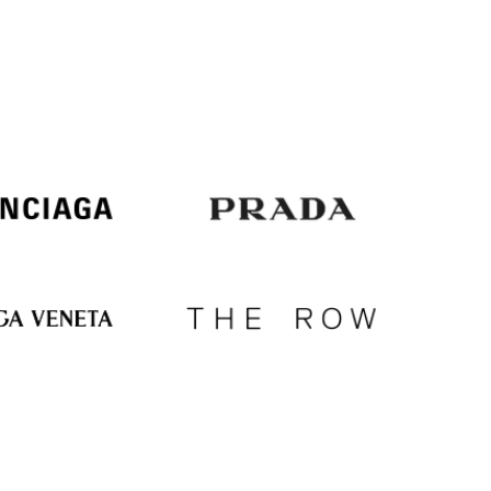
Italy
€
EUR
Latvia
€
EUR
Lithuania
€
EUR
Luxembourg
€
EUR
Netherlands
€
PLN
Poland
zł
EUR
Portugal
€
EUR
Romania
€