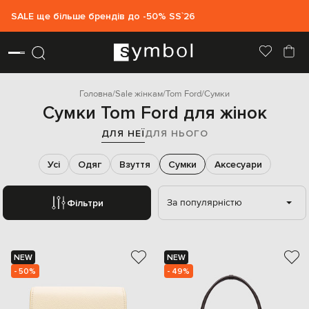
SALE ще більше брендів до -50% SS`26
Головна
Sale жінкам
Tom Ford
Сумки
Сумки Tom Ford для жінок
ДЛЯ НЕЇ
ДЛЯ НЬОГО
Усі
Одяг
Взуття
Сумки
Аксесуари
За популярністю
Фільтри
NEW
NEW
- 50%
- 49%