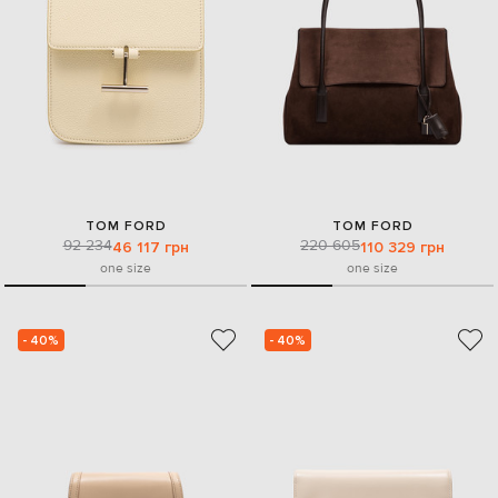
TOM FORD
TOM FORD
92 234
220 605
46 117 грн
110 329 грн
one size
one size
- 40%
- 40%