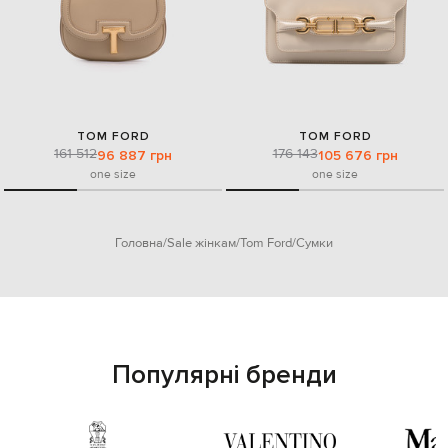
TOM FORD
TOM FORD
161 512
176 143
96 887 грн
105 676 грн
one size
one size
Головна
Sale жінкам
Tom Ford
Сумки
Популярні бренди