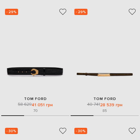
- 29%
- 29%
TOM FORD
TOM FORD
58 629
40 741
41 051 грн
28 539 грн
70
85
- 30%
- 30%