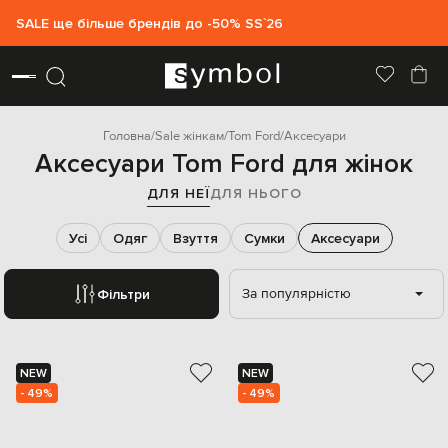
SALE ще більше брендів до -50% SS`26
Головна
Sale жінкам
Tom Ford
Аксесуари
Аксесуари Tom Ford для жінок
ДЛЯ НЕЇ
ДЛЯ НЬОГО
Усі
Одяг
Взуття
Сумки
Аксесуари
За популярністю
Фільтри
NEW
NEW
- 49%
- 49%