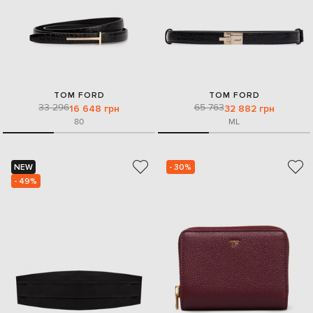
TOM FORD
TOM FORD
33 296
65 763
16 648 грн
32 882 грн
80
M
L
NEW
- 30%
- 49%