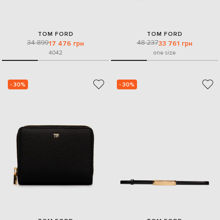
TOM FORD
TOM FORD
34 899
48 237
17 476 грн
33 761 грн
40
42
one size
- 30%
- 30%