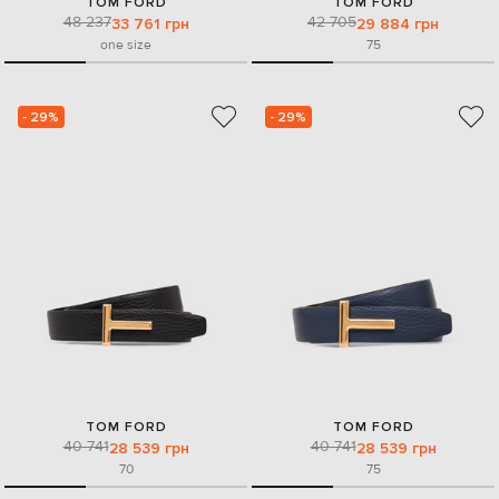
TOM FORD
TOM FORD
48 237
42 705
33 761 грн
29 884 грн
one size
75
- 29%
- 29%
TOM FORD
TOM FORD
40 741
40 741
28 539 грн
28 539 грн
70
75