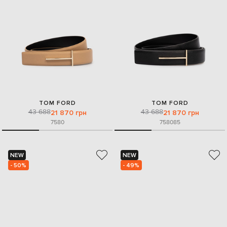
TOM FORD
TOM FORD
43 688
43 688
21 870 грн
21 870 грн
75
80
75
80
85
NEW
NEW
- 50%
- 49%