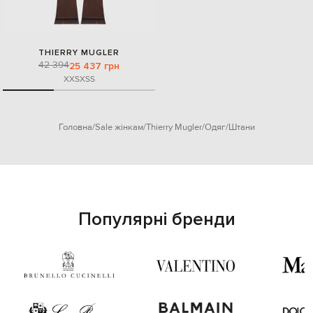
THIERRY MUGLER
42 394
25 437 грн
XXS
XS
S
Головна
Sale жінкам
Thierry Mugler
Одяг
Штани
Популярні бренди