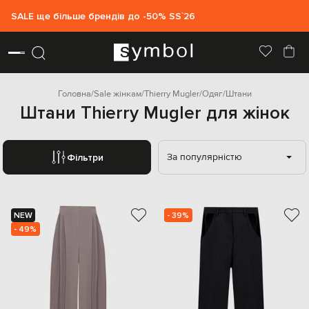
SALE ще більше брендів до -50% SS`26
Головна
Sale жінкам
Thierry Mugler
Одяг
Штани
Штани Thierry Mugler для жінок
За популярністю
Фільтри
NEW
- 39%
- 49%