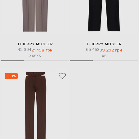
THIERRY MUGLER
THIERRY MUGLER
42 394
65 453
21 198 грн
39 292 грн
XXS
XS
XS
- 39%