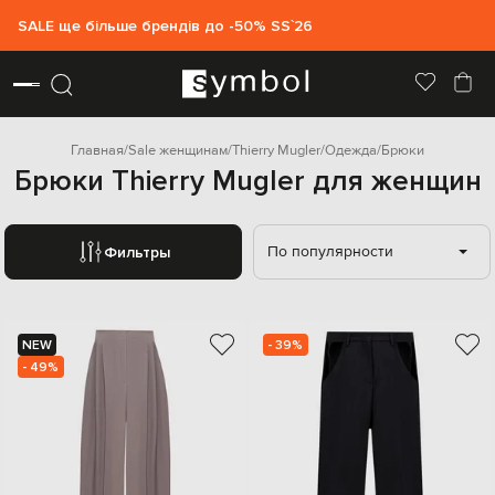
SALE ще більше брендів до -50% SS`26
Главная
Sale женщинам
Thierry Mugler
Одежда
Брюки
Брюки Thierry Mugler для женщин
По популярности
Фильтры
NEW
- 39%
- 49%